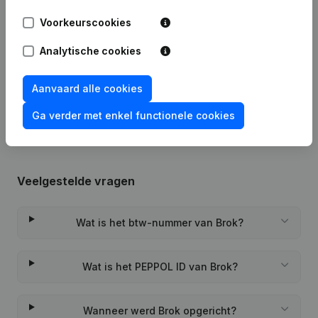
Voorkeurscookies
Maatschappelijke Zetel -
08-07-2025
Ontslagnemingen - Benoemingen
Analytische cookies
Rubriek Oprichting (Nieuwe
18-02-2022
Rechtspersoon, Opening Bijkantoor,
Aanvaard alle cookies
enz...)
Ga verder met enkel functionele cookies
Veelgestelde vragen
Wat is het btw-nummer van Brok?
Wat is het PEPPOL ID van Brok?
Wanneer werd Brok opgericht?