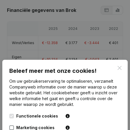
Financiële gegevens
van Brok
2025
2024
2023
2022
Winst/Verlies
€
-12.358
€
3.177
€
-3.444
€
401
Eigen
€
-10.224
€
2.134
€
-1.043
€
2.401
vermogen
Clos
Beleef meer met onze cookies!
Brutomarge
€
-12.468
€
4.092
€
-2.697
€
1.111
Om uw gebruikerservaring te optimaliseren, verzamelt
Companyweb informatie over de manier waarop u deze
website gebruikt.
Het cookiebeheer
geeft u inzicht over
welke informatie het gaat en geeft u controle over de
manier waarop ze wordt gebruikt.
Publicaties
van Brok
Functionele cookies
Marketing cookies
Datum
Publicatie