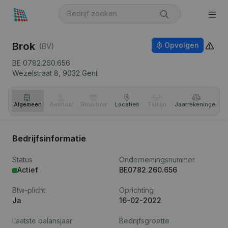
Brok
Opvolgen
(BV)
BE 0782.260.656
Wezelstraat 8,
9032
Gent
Algemeen
Bestuur
Structuur
Locaties
Tijdlijn
Jaar­rekeningen
Bedrijfsinformatie
Status
Ondernemingsnummer
Actief
BE0782.260.656
Btw-plicht
Oprichting
Ja
16-02-2022
Laatste balansjaar
Bedrijfsgrootte