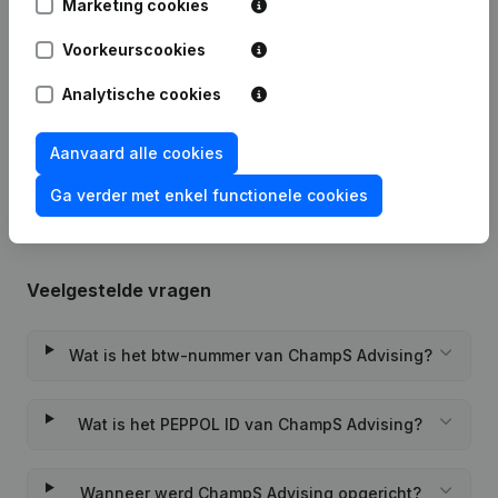
Marketing cookies
Datum
Publicatie
Voorkeurscookies
13-04-2026
Ontslagnemingen, Benoemingen
(FR)
Analytische cookies
Rubriek Oprichting (Nieuwe
16-02-2022
Rechtspersoon, Opening Bijkantoor,
Aanvaard alle cookies
enz...)
(FR)
Ga verder met enkel functionele cookies
Veelgestelde vragen
Wat is het btw-nummer van ChampS Advising?
Wat is het PEPPOL ID van ChampS Advising?
Wanneer werd ChampS Advising opgericht?