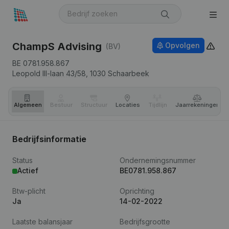
ChampS Advising
Opvolgen
(BV)
BE 0781.958.867
Leopold III-laan 43/58,
1030
Schaarbeek
Algemeen
Bestuur
Structuur
Locaties
Tijdlijn
Jaar­rekeningen
Bedrijfsinformatie
Status
Ondernemingsnummer
Actief
BE0781.958.867
Btw-plicht
Oprichting
Ja
14-02-2022
Laatste balansjaar
Bedrijfsgrootte