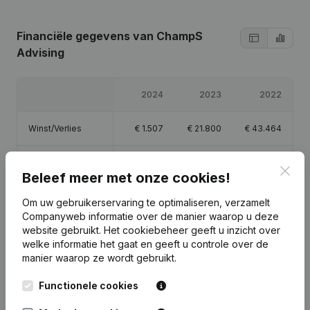
Financiële gegevens
van ChampS
Advising
2024
2023
2022
Winst/Verlies
€
1.507
€
21.800
€
43.464
Eigen vermogen
€
66.305
€
65.631
€
44.664
Clos
Beleef meer met onze cookies!
Brutomarge
€
423
€
26.968
€
60.339
Om uw gebruikerservaring te optimaliseren, verzamelt
Companyweb informatie over de manier waarop u deze
website gebruikt.
Het cookiebeheer
geeft u inzicht over
welke informatie het gaat en geeft u controle over de
manier waarop ze wordt gebruikt.
Publicaties
van ChampS Advising
Functionele cookies