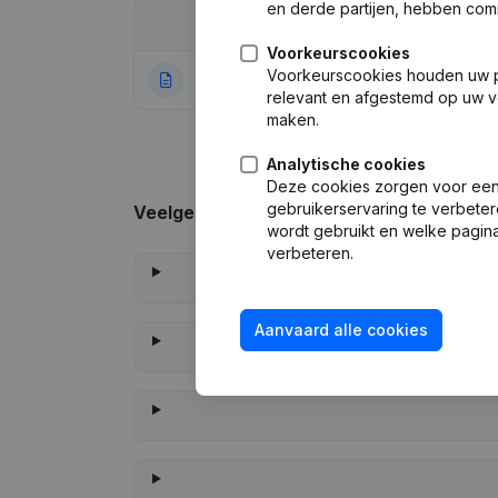
en derde partijen, hebben com
Datum
Publicatie
Voorkeurscookies
Voorkeurscookies houden uw per
09-02-2022
Rubriek Oprichti
relevant en afgestemd op uw v
maken.
Analytische cookies
Deze cookies zorgen voor een 
gebruikerservaring te verbeter
Veelgestelde vragen
wordt gebruikt en welke pagina
verbeteren.
Aanvaard alle cookies