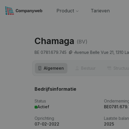
Product
Tarieven
Chamaga
(BV)
BE 0781.679.745
Avenue Belle Vue 21,
1310
La
Algemeen
Bestuur
Structuu
Bedrijfsinformatie
Status
Ondernemin
Actief
BE0781.679
Oprichting
Laatste balan
07-02-2022
2025