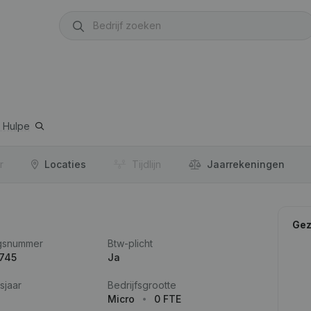
 Hulpe
r
Locaties
Tijdlijn
Jaar­rekeningen
Gez
gsnummer
Btw-plicht
.745
Ja
sjaar
Bedrijfsgrootte
Micro
0 FTE