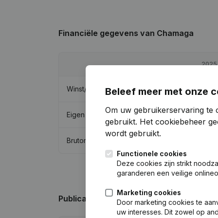
Financiële gegevens
van Chamaga
2025
Winst/Verlies
€
-37.433
Beleef meer met onze c
Om uw gebruikerservaring te 
Eigen vermogen
€
31.517
gebruikt.
Het cookiebeheer
gee
wordt gebruikt.
Brutomarge
€
-29.707
Functionele cookies
Deze cookies zijn strikt noodz
garanderen een veilige online
Marketing cookies
Publicaties
van Chamaga
Door marketing cookies te aan
uw interesses. Dit zowel op a