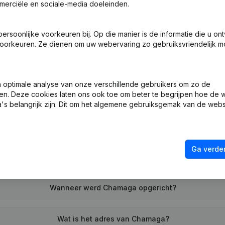
merciële en sociale-media doeleinden.
soonlijke voorkeuren bij. Op die manier is de informatie die u on
ng (Nieuwe Rechtspersoon, Opening Bijkantoor, enz...)
(FR)
oorkeuren. Ze dienen om uw webervaring zo gebruiksvriendelijk mo
optimale analyse van onze verschillende gebruikers om zo de
en. Deze cookies laten ons ook toe om beter te begrijpen hoe de 
's belangrijk zijn. Dit om het algemene gebruiksgemak van de webs
Wat is het btw-nummer van Chamaga?
Ga verder
Wat is het PEPPOL ID van Chamaga?
Wanneer werd Chamaga opgericht?
Wat is het adres van Chamaga?