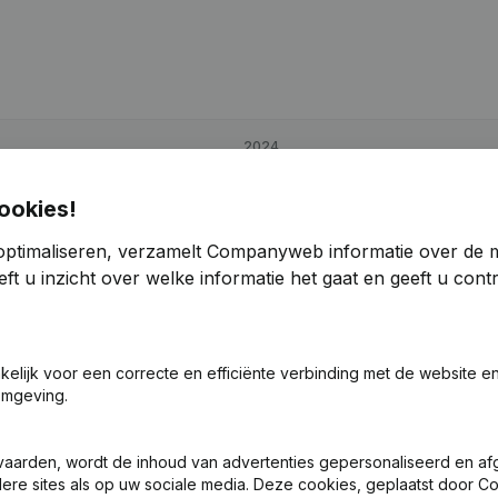
2024
2,85%
€
-38.530
-169,06%
ookies!
optimaliseren, verzamelt Companyweb informatie over de 
-54,29%
€
68.950
-35,85%
ft u inzicht over welke informatie het gaat en geeft u con
5,17%
€
-31.325
-135,08%
akelijk voor een correcte en efficiënte verbinding met de website e
omgeving.
vaarden, wordt de inhoud van advertenties gepersonaliseerd en a
ndere sites als op uw sociale media. Deze cookies, geplaatst door