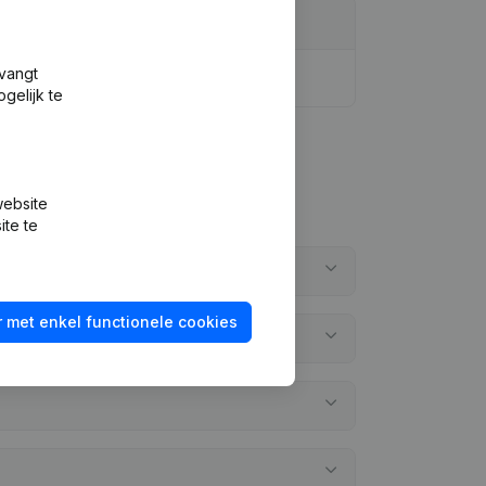
tvangt
gelijk te
website
ite te
 met enkel functionele cookies