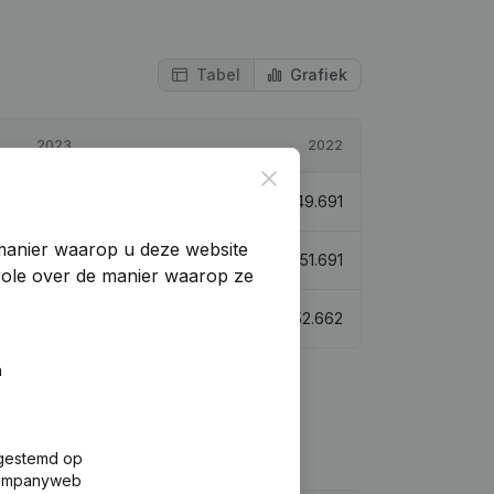
Tabel
Grafiek
2023
2022
Close
€
55.789
12,27%
€
49.691
manier waarop u deze website
€
107.479
107,93%
€
51.691
trole over de manier waarop ze
€
89.302
69,58%
€
52.662
n
fgestemd op
 Companyweb