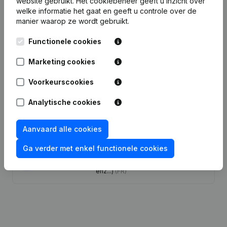
website gebruikt.
Het cookiebeheer
geeft u inzicht over
welke informatie het gaat en geeft u controle over de
manier waarop ze wordt gebruikt.
Functionele cookies
Publicaties
van Idéal Chauffage SRL
Marketing cookies
Datum
Publicatie
Voorkeurscookies
Analytische cookies
16-02-2026
Maatschappelijke Zetel
(FR)
Aanvaard alle cookies
28-06-2023
Ontslagnemingen, Benoemingen
(FR)
Ga verder met enkel functionele cookies
Rubriek Oprichting (Nieuwe
26-01-2022
Rechtspersoon, Opening Bijkantoor,
enz...)
(FR)