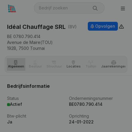
Idéal Chauffage SRL
Opvolgen
(BV)
BE 0780.790.414
Avenue de Maire(TOU)
192B,
7500
Tournai
Algemeen
Bestuur
Structuur
Locaties
Tijdlijn
Jaar­rekeningen
Bedrijfsinformatie
Status
Ondernemingsnummer
Actief
BE0780.790.414
Btw-plicht
Oprichting
Ja
24-01-2022