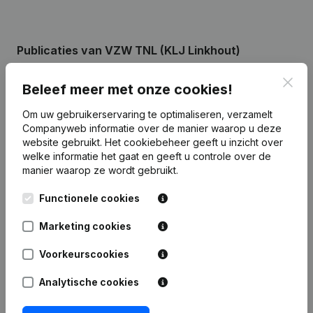
Publicaties
van VZW TNL (KLJ Linkhout)
Clos
Beleef meer met onze cookies!
Datum
Publicatie
Om uw gebruikerservaring te optimaliseren, verzamelt
Rubriek Oprichting (Nieuwe
Companyweb informatie over de manier waarop u deze
25-01-2022
Rechtspersoon, Opening Bijkantoor,
website gebruikt.
Het cookiebeheer
geeft u inzicht over
enz...)
welke informatie het gaat en geeft u controle over de
manier waarop ze wordt gebruikt.
Functionele cookies
Marketing cookies
Veelgestelde vragen
Voorkeurscookies
Wat is het ondernemingsnummer van VZW T
Analytische cookies
Nieuw Lokaal (KLJ LINKHOUT)