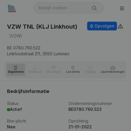
VZW TNL (KLJ Linkhout)
Opvolgen
(VZW)
BE 0780.760.522
Linkhoutstraat 211,
3560
Lummen
Algemeen
Bestuur
Structuur
Locaties
Tijdlijn
Jaar­rekeningen
Bedrijfsinformatie
Status
Ondernemingsnummer
Actief
BE0780.760.522
Btw-plicht
Oprichting
Nee
21-01-2022