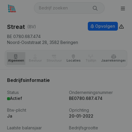
Streat
Opvolgen
(BV)
BE 0780.687.474
Noord-Ooststraat 28,
3582
Beringen
Algemeen
Bestuur
Structuur
Locaties
Tijdlijn
Jaar­rekeningen
Bedrijfsinformatie
Status
Ondernemingsnummer
Actief
BE0780.687.474
Btw-plicht
Oprichting
Ja
20-01-2022
Laatste balansjaar
Bedrijfsgrootte