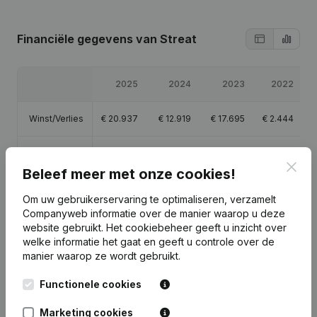
Financiële gegevens
van Streat
2025
2024
2023
2022
Winst/Verlies
€
20.937
€
12.919
€
17.695
€
2.444
Eigen
€
55.996
€
35.058
€
22.140
€
4.444
Clos
vermogen
Beleef meer met onze cookies!
Om uw gebruikerservaring te optimaliseren, verzamelt
Brutomarge
€
41.418
€
29.118
€
44.233
€
4.167
Companyweb informatie over de manier waarop u deze
website gebruikt.
Het cookiebeheer
geeft u inzicht over
welke informatie het gaat en geeft u controle over de
manier waarop ze wordt gebruikt.
Publicaties
van Streat
Functionele cookies
Marketing cookies