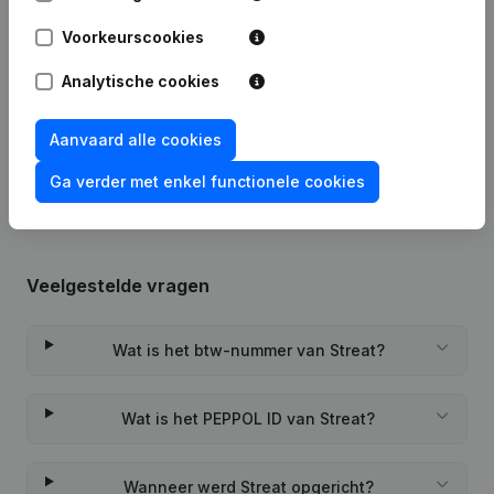
Datum
Publicatie
Voorkeurscookies
08-11-2023
Ontslagnemingen - Benoemingen
Analytische cookies
Rubriek Oprichting (Nieuwe
Aanvaard alle cookies
24-01-2022
Rechtspersoon, Opening Bijkantoor,
enz...)
Ga verder met enkel functionele cookies
Veelgestelde vragen
Wat is het btw-nummer van Streat?
Wat is het PEPPOL ID van Streat?
Wanneer werd Streat opgericht?