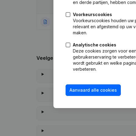
en derde partijen, hebben com
Datum
Publicatie
Voorkeurscookies
Voorkeurscookies houden uw per
21-01-2022
Rubriek Oprichti
relevant en afgestemd op uw v
maken.
Analytische cookies
Deze cookies zorgen voor een 
gebruikerservaring te verbeter
Veelgestelde vragen
wordt gebruikt en welke pagina
verbeteren.
Aanvaard alle cookies