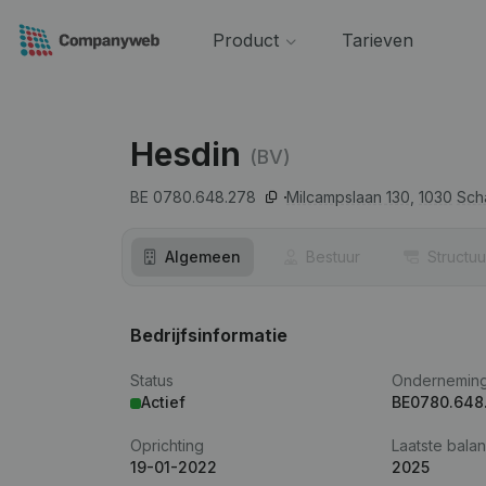
Product
Tarieven
Hesdin
(BV)
BE 0780.648.278
Milcampslaan 130,
1030
Sch
Algemeen
Bestuur
Structuu
Bedrijfsinformatie
Status
Ondernemin
Actief
BE0780.648
Oprichting
Laatste balan
19-01-2022
2025