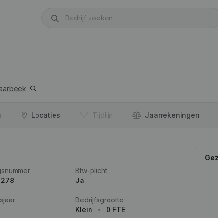
aarbeek
r
Locaties
Tijdlijn
Jaar­rekeningen
Gez
gsnummer
Btw-plicht
.278
Ja
sjaar
Bedrijfsgrootte
Klein
0 FTE