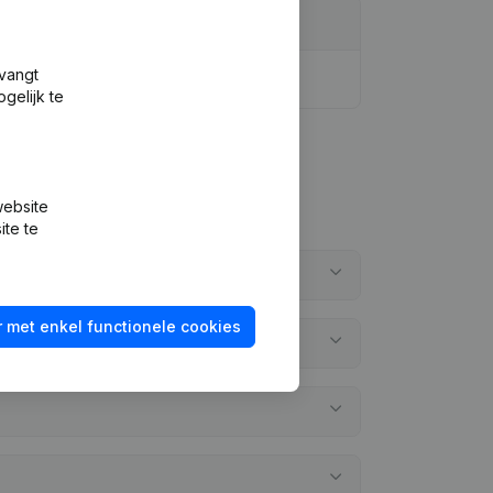
tvangt
gelijk te
website
ite te
 met enkel functionele cookies