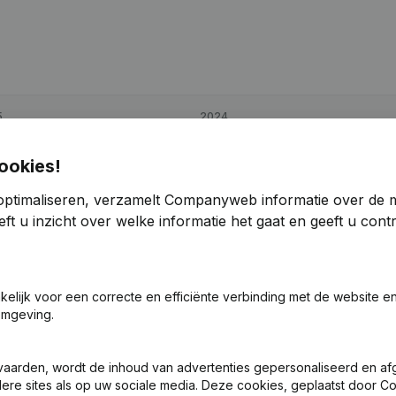
5
2024
9
-0,95%
€
158.564
101,64%
ookies!
optimaliseren, verzamelt Companyweb informatie over de 
6
52,68%
€
298.157
113,59%
ft u inzicht over welke informatie het gaat en geeft u con
2
-0,41%
€
206.770
107,68%
akelijk voor een correcte en efficiënte verbinding met de website e
omgeving.
vaarden, wordt de inhoud van advertenties gepersonaliseerd en a
ndere sites als op uw sociale media. Deze cookies, geplaatst door