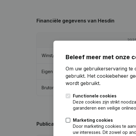
Financiële gegevens
van Hesdin
202
Winst/Verlies
€
157.05
Beleef meer met onze c
Om uw gebruikerservaring te 
Eigen vermogen
€
455.21
gebruikt.
Het cookiebeheer
gee
wordt gebruikt.
Brutomarge
€
205.92
Functionele cookies
Deze cookies zijn strikt noodz
garanderen een veilige online
Marketing cookies
Publicaties
van Hesdin
Door marketing cookies te aan
uw interesses. Dit zowel op a