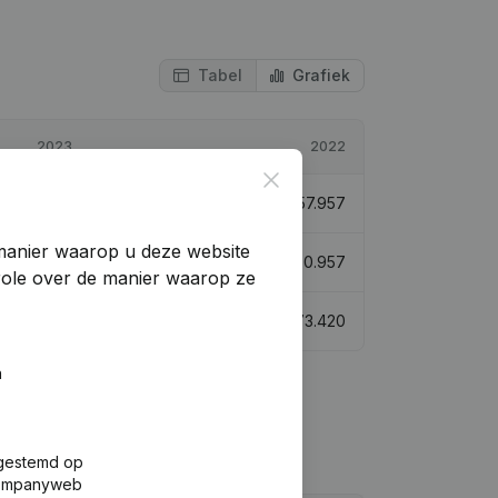
Tabel
Grafiek
2023
2022
Close
€
78.636
35,68%
€
57.957
manier waarop u deze website
€
139.593
129%
€
60.957
trole over de manier waarop ze
€
99.561
35,6%
€
73.420
n
fgestemd op
 Companyweb