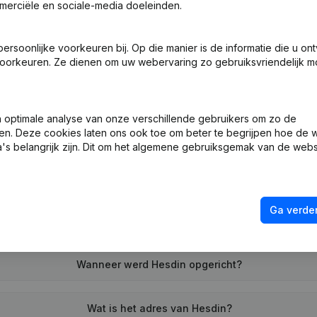
merciële en sociale-media doeleinden.
soonlijke voorkeuren bij. Op die manier is de informatie die u on
ng (Nieuwe Rechtspersoon, Opening Bijkantoor, enz...)
oorkeuren. Ze dienen om uw webervaring zo gebruiksvriendelijk mo
optimale analyse van onze verschillende gebruikers om zo de
en. Deze cookies laten ons ook toe om beter te begrijpen hoe de 
's belangrijk zijn. Dit om het algemene gebruiksgemak van de webs
Wat is het btw-nummer van Hesdin?
Ga verder
Wat is het PEPPOL ID van Hesdin?
Wanneer werd Hesdin opgericht?
Wat is het adres van Hesdin?