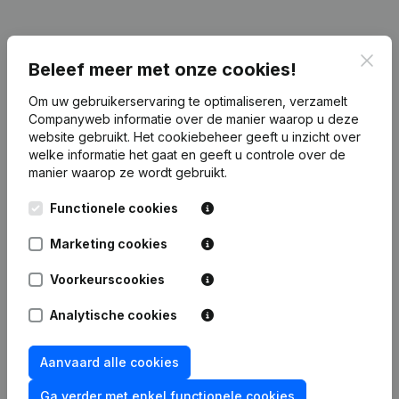
Clos
Publicaties
van Cetindas Finance
Beleef meer met onze cookies!
Om uw gebruikerservaring te optimaliseren, verzamelt
Companyweb informatie over de manier waarop u deze
Datum
Publicatie
website gebruikt.
Het cookiebeheer
geeft u inzicht over
welke informatie het gaat en geeft u controle over de
Rubriek Oprichting (Nieuwe
manier waarop ze wordt gebruikt.
21-01-2022
Rechtspersoon, Opening Bijkantoor,
enz...)
(FR)
Functionele cookies
Marketing cookies
Voorkeurscookies
Veelgestelde vragen
Analytische cookies
Wat is het ondernemingsnummer van Cetindas
Aanvaard alle cookies
Finance
Ga verder met enkel functionele cookies