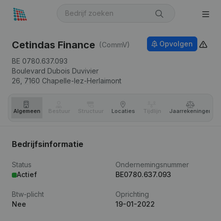
Cetindas Finance
Opvolgen
(CommV)
BE 0780.637.093
Boulevard Dubois Duvivier
26,
7160
Chapelle-lez-Herlaimont
Algemeen
Bestuur
Structuur
Locaties
Tijdlijn
Jaar­rekeningen
Bedrijfsinformatie
Status
Ondernemingsnummer
Actief
BE0780.637.093
Btw-plicht
Oprichting
Nee
19-01-2022