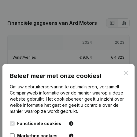
Financiële gegevens
van Ard Motors
2024
2023
Winst/Verlies
€
9.164
€
4.323
Clos
Eigen vermogen
€
16.488
€
7.323
Beleef meer met onze cookies!
Om uw gebruikerservaring te optimaliseren, verzamelt
Brutomarge
€
19.020
€
17.872
Companyweb informatie over de manier waarop u deze
website gebruikt.
Het cookiebeheer
geeft u inzicht over
welke informatie het gaat en geeft u controle over de
manier waarop ze wordt gebruikt.
Publicaties
van Ard Motors
Functionele cookies
Marketing cookies