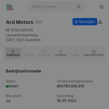
Ard Motors
Opvolgen
(BV)
BE 0780.605.619
Leuvensesteenweg
246/1,
1932
Zaventem
Algemeen
Bestuur
Structuur
Locaties
Tijdlijn
Jaar­rekeningen
Bedrijfsinformatie
Status
Ondernemingsnummer
Actief
BE0780.605.619
Btw-plicht
Oprichting
Ja
18-01-2022