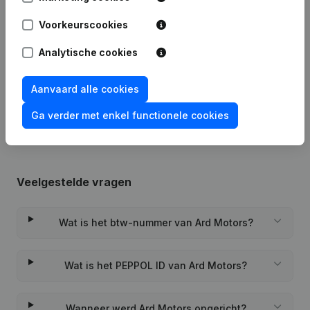
Datum
Publicatie
Voorkeurscookies
07-08-2024
Maatschappelijke Zetel
Analytische cookies
Rubriek Oprichting (Nieuwe
Aanvaard alle cookies
20-01-2022
Rechtspersoon, Opening Bijkantoor,
enz...)
Ga verder met enkel functionele cookies
Veelgestelde vragen
Wat is het btw-nummer van Ard Motors?
Wat is het PEPPOL ID van Ard Motors?
Wanneer werd Ard Motors opgericht?