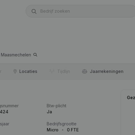
Maasmechelen
r
Locaties
Tijdlijn
Jaar­rekeningen
Gez
gsnummer
Btw-plicht
.424
Ja
sjaar
Bedrijfsgrootte
Micro
0 FTE