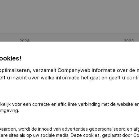
2024
2023
€
-483
-106,95%
€
6.946
ookies!
optimaliseren, verzamelt Companyweb informatie over de 
€
10.200
-4,52%
€
10.683
ft u inzicht over welke informatie het gaat en geeft u con
€
5.491
-64,65%
€
15.535
akelijk voor een correcte en efficiënte verbinding met de website e
omgeving.
vaarden, wordt de inhoud van advertenties gepersonaliseerd en a
ndere sites als op uw sociale media. Deze cookies, geplaatst door