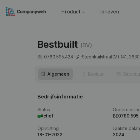
Product
Tarieven
Bestbuilt
(BV)
BE 0780.595.424
Steenkuilstraat(M) 141,
3630
Algemeen
Bestuur
Structuu
Bedrijfsinformatie
Status
Ondernemin
Actief
BE0780.595
Oprichting
Laatste balan
18-01-2022
2024