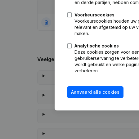
en derde partijen, hebben com
Datum
Publicatie
Voorkeurscookies
Voorkeurscookies houden uw per
20-01-2022
Rubriek Oprichti
relevant en afgestemd op uw v
maken.
Analytische cookies
Deze cookies zorgen voor een 
gebruikerservaring te verbeter
Veelgestelde vragen
wordt gebruikt en welke pagina
verbeteren.
Aanvaard alle cookies