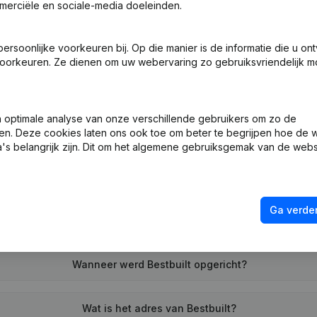
merciële en sociale-media doeleinden.
soonlijke voorkeuren bij. Op die manier is de informatie die u on
ng (Nieuwe Rechtspersoon, Opening Bijkantoor, enz...)
oorkeuren. Ze dienen om uw webervaring zo gebruiksvriendelijk mo
optimale analyse van onze verschillende gebruikers om zo de
en. Deze cookies laten ons ook toe om beter te begrijpen hoe de 
's belangrijk zijn. Dit om het algemene gebruiksgemak van de webs
Wat is het btw-nummer van Bestbuilt?
Ga verder
Wat is het PEPPOL ID van Bestbuilt?
Wanneer werd Bestbuilt opgericht?
Wat is het adres van Bestbuilt?