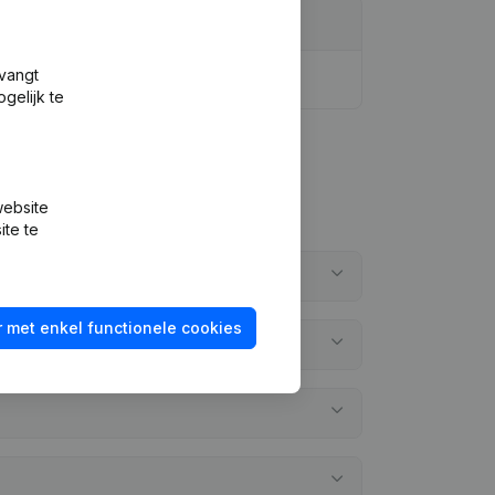
tvangt
gelijk te
website
ite te
 met enkel functionele cookies