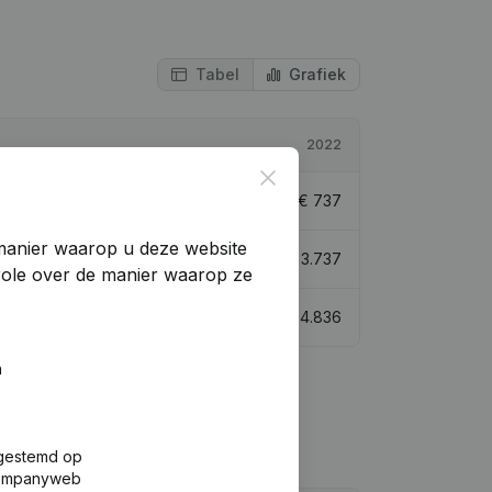
Tabel
Grafiek
2022
Close
842,64%
€
737
manier waarop u deze website
185,88%
€
3.737
trole over de manier waarop ze
221,23%
€
4.836
n
fgestemd op
 Companyweb