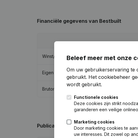
Financiële gegevens
van Bestbuilt
Winst/Verlies
Beleef meer met onze c
Om uw gebruikerservaring te 
Eigen vermogen
gebruikt.
Het cookiebeheer
gee
wordt gebruikt.
Brutomarge
Functionele cookies
Deze cookies zijn strikt noodz
garanderen een veilige online
Marketing cookies
Publicaties
van Bestbuilt
Door marketing cookies te aan
uw interesses. Dit zowel op a