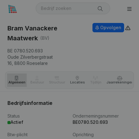
Bram Vanackere
Opvolgen
Maatwerk
(BV)
BE 0780.520.693
Oude Zilverbergstraat
16,
8800
Roeselare
Algemeen
Bestuur
Structuur
Locaties
Tijdlijn
Jaar­rekeningen
Bedrijfsinformatie
Status
Ondernemingsnummer
Actief
BE0780.520.693
Btw-plicht
Oprichting