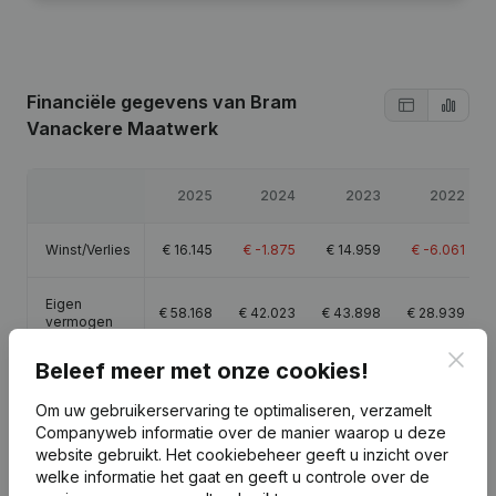
Financiële gegevens
van Bram
Vanackere Maatwerk
2025
2024
2023
2022
Winst/Verlies
€
16.145
€
-1.875
€
14.959
€
-6.061
Eigen
€
58.168
€
42.023
€
43.898
€
28.939
vermogen
Clos
Beleef meer met onze cookies!
Brutomarge
€
47.319
€
20.823
€
40.165
€
10.971
Om uw gebruikerservaring te optimaliseren, verzamelt
Companyweb informatie over de manier waarop u deze
website gebruikt.
Het cookiebeheer
geeft u inzicht over
welke informatie het gaat en geeft u controle over de