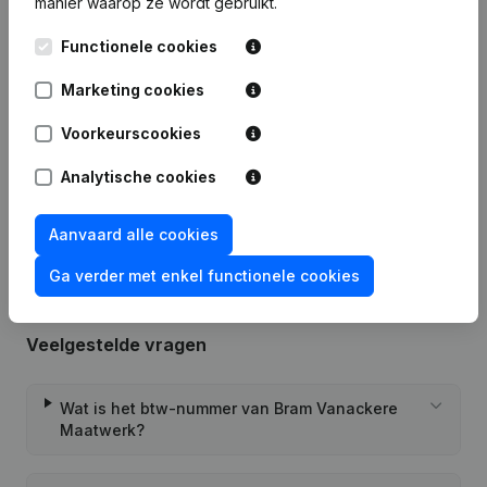
manier waarop ze wordt gebruikt.
Publicaties
van Bram Vanackere Maatwerk
Functionele cookies
Datum
Publicatie
Marketing cookies
10-03-2022
Diversen
(FR)
Voorkeurscookies
Analytische cookies
Rubriek Oprichting (Nieuwe
19-01-2022
Rechtspersoon, Opening Bijkantoor,
enz...)
Aanvaard alle cookies
Ga verder met enkel functionele cookies
Veelgestelde vragen
Wat is het btw-nummer van Bram Vanackere
Maatwerk?