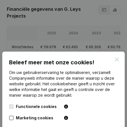
Financiële gegevens
van G. Leys
Projects
2025
2024
2023
2022
Winst/Verlies
€
119.978
€
63.490
€
66.309
€
60.760
Clos
Eigen
Beleef meer met onze cookies!
€
1.000
€
64.490
€
130.548
€
64.239
vermogen
Om uw gebruikerservaring te optimaliseren, verzamelt
Companyweb informatie over de manier waarop u deze
Brutomarge
€
176.122
€
95.309
€
98.137
€
87.799
website gebruikt.
Het cookiebeheer
geeft u inzicht over
welke informatie het gaat en geeft u controle over de
manier waarop ze wordt gebruikt.
Functionele cookies
Publicaties
van G. Leys Projects
Marketing cookies