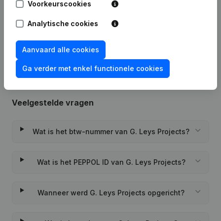
Voorkeurscookies
Datum
Publicatie
Analytische cookies
Rubriek Oprichting (Nieuwe
23-11-2021
Rechtspersoon, Opening Bijkantoor,
enz...)
Aanvaard alle cookies
Ga verder met enkel functionele cookies
Veelgestelde vragen
Wat is het btw-nummer van G. Leys Projects?
Wat is het PEPPOL ID van G. Leys Projects?
Wanneer werd G. Leys Projects opgericht?