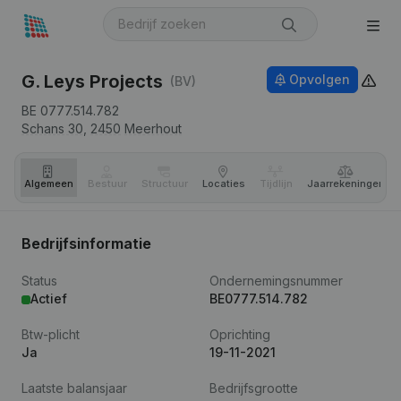
G. Leys Projects
Opvolgen
(BV)
BE 0777.514.782
Schans 30,
2450
Meerhout
Algemeen
Bestuur
Structuur
Locaties
Tijdlijn
Jaar­rekeningen
Bedrijfsinformatie
Status
Ondernemingsnummer
Actief
BE0777.514.782
Btw-plicht
Oprichting
Ja
19-11-2021
Laatste balansjaar
Bedrijfsgrootte