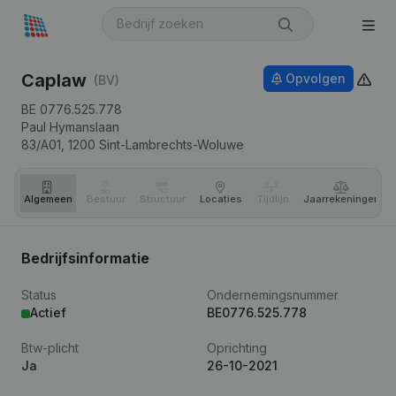
Caplaw
Opvolgen
(BV)
BE 0776.525.778
Paul Hymanslaan
83/A01,
1200
Sint-Lambrechts-Woluwe
Algemeen
Bestuur
Structuur
Locaties
Tijdlijn
Jaar­rekeningen
Bedrijfsinformatie
Status
Ondernemingsnummer
Actief
BE0776.525.778
Btw-plicht
Oprichting
Ja
26-10-2021