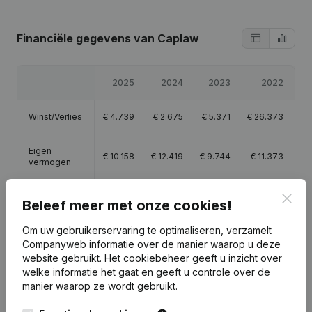
Financiële gegevens
van Caplaw
2025
2024
2023
2022
Winst/Verlies
€
4.739
€
2.675
€
5.371
€
26.373
Eigen
€
10.158
€
12.419
€
9.744
€
11.373
vermogen
Clos
Brutomarge
€
8.078
€
5.862
€
8.658
€
35.521
Beleef meer met onze cookies!
Om uw gebruikerservaring te optimaliseren, verzamelt
Companyweb informatie over de manier waarop u deze
website gebruikt.
Het cookiebeheer
geeft u inzicht over
welke informatie het gaat en geeft u controle over de
Publicaties
van Caplaw
manier waarop ze wordt gebruikt.