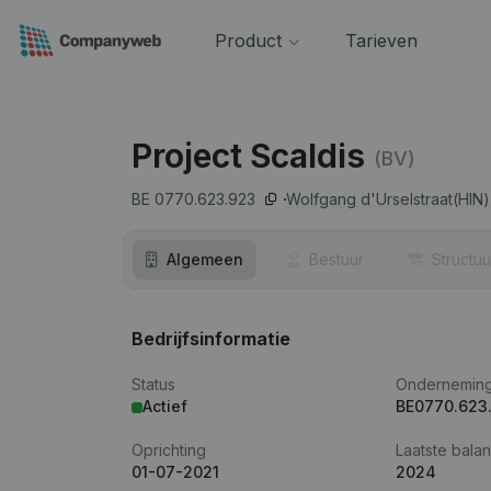
Product
Tarieven
Project Scaldis
(BV)
BE 0770.623.923
Wolfgang d'Urselstraat(HIN)
Algemeen
Bestuur
Structuu
Bedrijfsinformatie
Status
Ondernemin
Actief
BE0770.623
Oprichting
Laatste balan
01-07-2021
2024