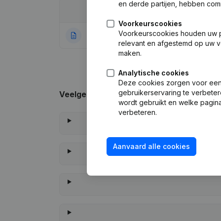
en derde partijen, hebben com
Datum
Publicatie
Voorkeurscookies
Voorkeurscookies houden uw per
05-07-2021
Rubriek Oprichti
relevant en afgestemd op uw v
maken.
Analytische cookies
Deze cookies zorgen voor een 
gebruikerservaring te verbeter
Veelgestelde vragen
wordt gebruikt en welke pagina
verbeteren.
Aanvaard alle cookies