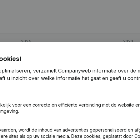
2024
2023
€
925
> 1000%
€
9
ookies!
optimaliseren, verzamelt Companyweb informatie over de 
€
11.012
9,17%
€
10.087
ft u inzicht over welke informatie het gaat en geeft u con
€
177.061
162,09%
€
67.556
akelijk voor een correcte en efficiënte verbinding met de website e
omgeving.
vaarden, wordt de inhoud van advertenties gepersonaliseerd en a
ndere sites als op uw sociale media. Deze cookies, geplaatst door