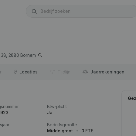
 38,
2880
Bornem
r
Locaties
Tijdlijn
Jaar­rekeningen
Gez
gsnummer
Btw-plicht
.923
Ja
sjaar
Bedrijfsgrootte
Middelgroot
0 FTE