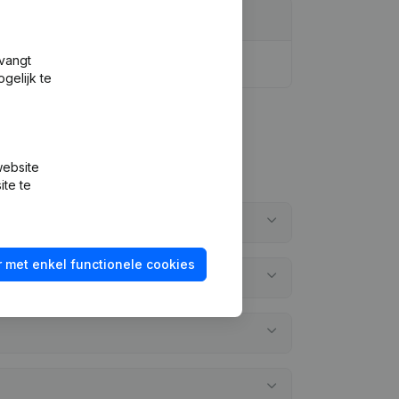
tvangt
gelijk te
website
ite te
 met enkel functionele cookies