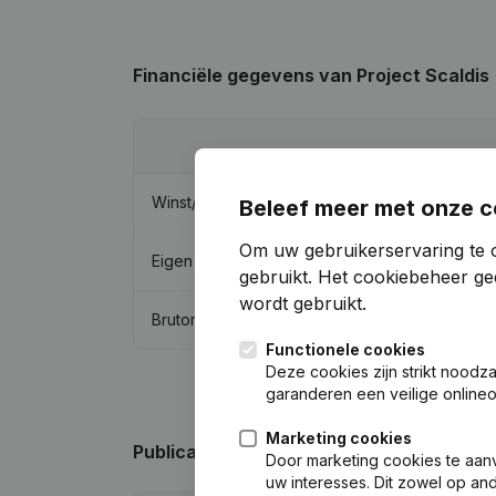
Financiële gegevens
van Project Scaldis
Winst/Verlies
Beleef meer met onze c
Om uw gebruikerservaring te 
Eigen vermogen
gebruikt.
Het cookiebeheer
gee
wordt gebruikt.
Brutomarge
Functionele cookies
Deze cookies zijn strikt noodz
garanderen een veilige online
Marketing cookies
Publicaties
van Project Scaldis
Door marketing cookies te aan
uw interesses. Dit zowel op a