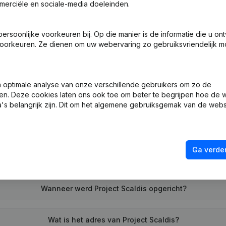
merciële en sociale-media doeleinden.
soonlijke voorkeuren bij. Op die manier is de informatie die u on
ng (Nieuwe Rechtspersoon, Opening Bijkantoor, enz...)
oorkeuren. Ze dienen om uw webervaring zo gebruiksvriendelijk mo
optimale analyse van onze verschillende gebruikers om zo de
en. Deze cookies laten ons ook toe om beter te begrijpen hoe de 
's belangrijk zijn. Dit om het algemene gebruiksgemak van de webs
Wat is het btw-nummer van Project Scaldis?
Ga verder
Wat is het PEPPOL ID van Project Scaldis?
Wanneer werd Project Scaldis opgericht?
Wat is het adres van Project Scaldis?