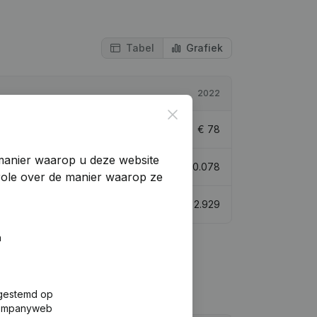
Tabel
Grafiek
2022
Close
-88,12%
€
78
manier waarop u deze website
0,09%
€
10.078
trole over de manier waarop ze
> 1000%
€
2.929
n
fgestemd op
 Companyweb