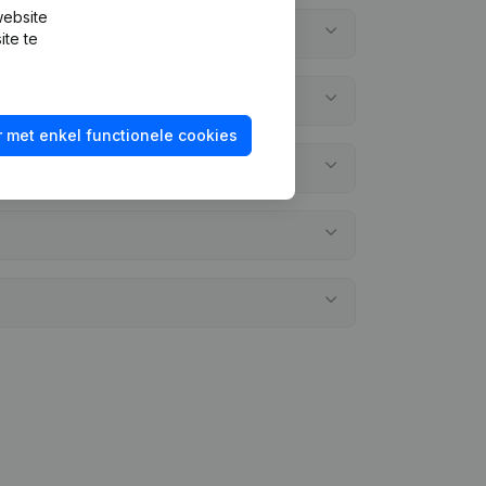
website
ite te
 met enkel functionele cookies
egd?