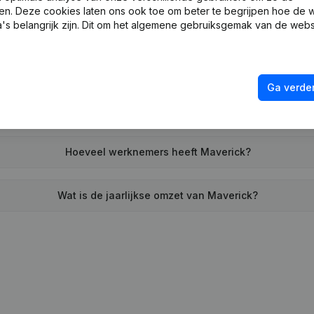
en. Deze cookies laten ons ook toe om beter te begrijpen hoe de 
Wanneer werd Maverick opgericht?
's belangrijk zijn. Dit om het algemene gebruiksgemak van de webs
Wat is het adres van Maverick?
Ga verder
nneer heeft Maverick voor het laatst een jaarrekening neergel
Hoeveel werknemers heeft Maverick?
Wat is de jaarlijkse omzet van Maverick?