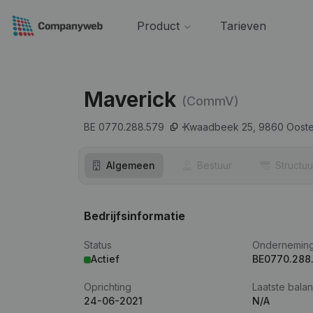
Product
Tarieven
Maverick
(CommV)
BE 0770.288.579
Kwaadbeek 25,
9860
Ooste
Algemeen
Bestuur
Structuu
Bedrijfsinformatie
Status
Ondernemin
Actief
BE0770.288
Oprichting
Laatste balan
24-06-2021
N/A