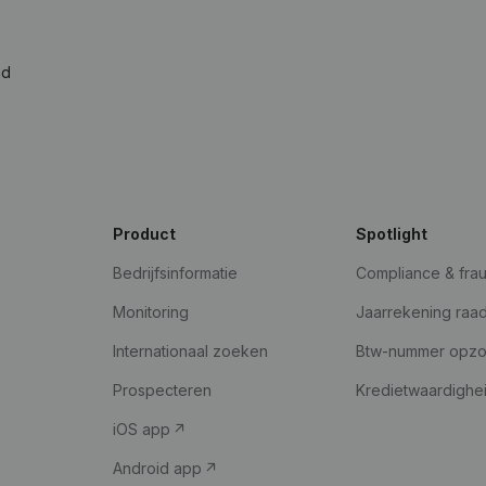
ad
Product
Spotlight
Bedrijfsinformatie
Compliance & fra
Monitoring
Jaarrekening raa
Internationaal zoeken
Btw-nummer opz
Prospecteren
Kredietwaardighe
iOS app
Android app