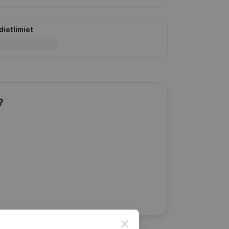
dietlimiet
?
Close