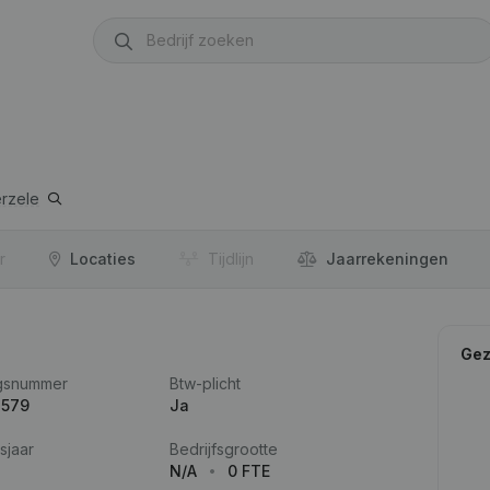
rzele
r
Locaties
Tijdlijn
Jaar­rekeningen
Gez
gsnummer
Btw-plicht
.579
Ja
sjaar
Bedrijfsgrootte
N/A
0 FTE