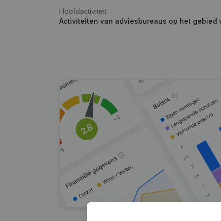
Hoofdactiviteit
Activiteiten van adviesbureaus op het gebied