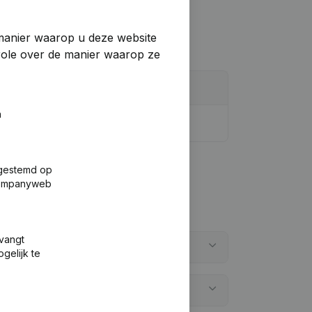
manier waarop u deze website
trole over de manier waarop ze
n
fgestemd op
 Companyweb
tvangt
gelijk te