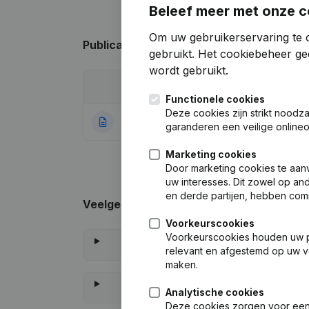
Beleef meer met onze c
Om uw gebruikerservaring te 
Publicaties
van Maverick
gebruikt.
Het cookiebeheer
gee
wordt gebruikt.
Datum
Publicatie
Functionele cookies
Deze cookies zijn strikt noodz
28-06-2021
Rubriek Oprichti
garanderen een veilige online
Marketing cookies
Door marketing cookies te aan
uw interesses. Dit zowel op a
en derde partijen, hebben com
Veelgestelde vragen
Voorkeurscookies
Voorkeurscookies houden uw per
relevant en afgestemd op uw v
maken.
Analytische cookies
Deze cookies zorgen voor een 