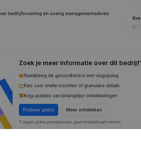
 van bedrijfsvoering en overig managementadvies
Kre
Zoek je meer informatie over dit bedrijf
Raadpleeg de gezondheid in een oogopslag
Kies voor snelle inzichten of granulaire details
Krijg updates van belangrijke ontwikkelingen
Probeer gratis
Meer ontdekken
7 dagen gratis proefperiode, geen kredietkaart vereist.