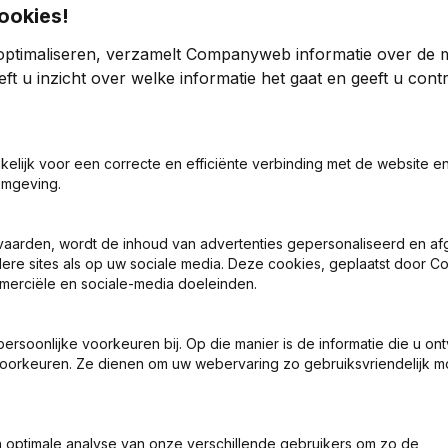
ookies!
optimaliseren, verzamelt Companyweb informatie over de 
ft u inzicht over welke informatie het gaat en geeft u con
akelijk voor een correcte en efficiënte verbinding met de website e
ng (Nieuwe Rechtspersoon, Opening Bijkantoor, enz...)
omgeving.
vaarden, wordt de inhoud van advertenties gepersonaliseerd en a
ndere sites als op uw sociale media. Deze cookies, geplaatst door
merciële en sociale-media doeleinden.
soonlijke voorkeuren bij. Op die manier is de informatie die u on
Wat is het btw-nummer van Maverick?
oorkeuren. Ze dienen om uw webervaring zo gebruiksvriendelijk mo
Wat is het PEPPOL ID van Maverick?
optimale analyse van onze verschillende gebruikers om zo de