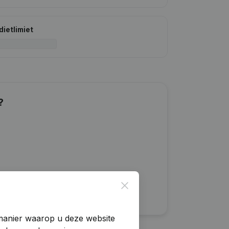
dietlimiet
?
Close
manier waarop u deze website