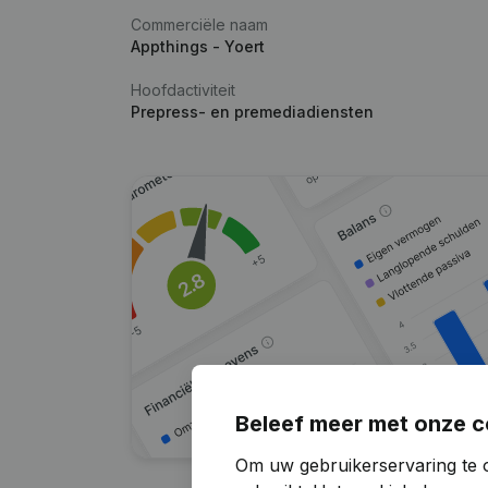
Commerciële naam
Appthings - Yoert
Hoofdactiviteit
Prepress- en premediadiensten
Beleef meer met onze c
Om uw gebruikerservaring te 