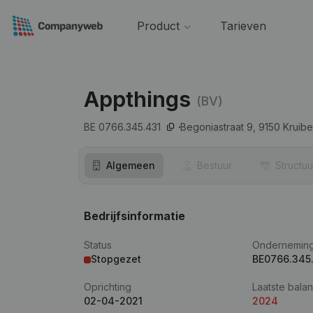
Product
Tarieven
Appthings
(BV)
BE 0766.345.431
Begoniastraat 9,
9150
Kruib
Algemeen
Bestuur
Structuu
Bedrijfsinformatie
Status
Ondernemin
Stopgezet
BE0766.345
Oprichting
Laatste balan
02-04-2021
2024