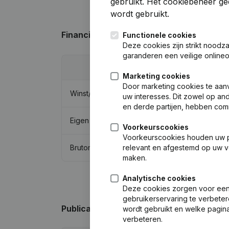
gebruikt.
Het cookiebeheer
gee
wordt gebruikt.
Financiële gegevens
van Appthings
Functionele cookies
Deze cookies zijn strikt noodz
garanderen een veilige online
Marketing cookies
Door marketing cookies te aan
Winst/Verlies
uw interesses. Dit zowel op a
en derde partijen, hebben com
Eigen vermogen
Voorkeurscookies
Voorkeurscookies houden uw per
Brutomarge
relevant en afgestemd op uw v
maken.
Analytische cookies
Deze cookies zorgen voor een 
gebruikerservaring te verbeter
Publicaties
van Appthings
wordt gebruikt en welke pagina
verbeteren.