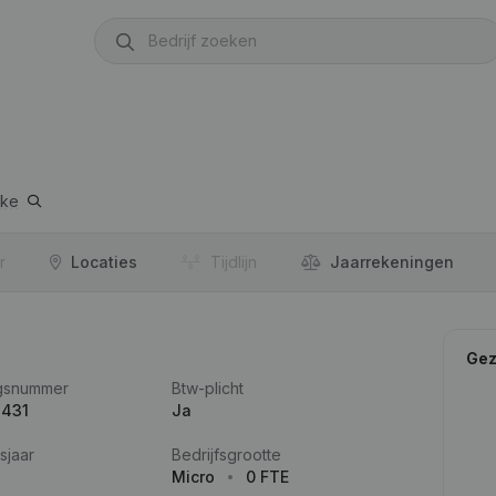
eke
r
Locaties
Tijdlijn
Jaar­rekeningen
Gez
gsnummer
Btw-plicht
.431
Ja
sjaar
Bedrijfsgrootte
Micro
0 FTE