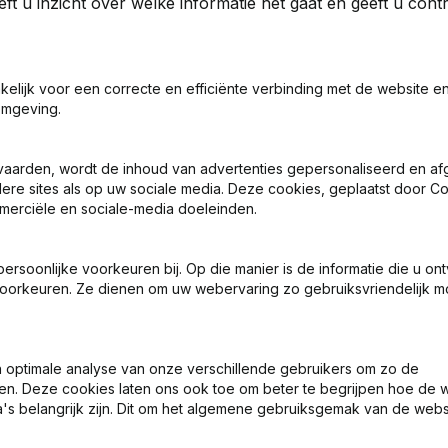
ft u inzicht over welke informatie het gaat en geeft u con
akelijk voor een correcte en efficiënte verbinding met de website e
omgeving.
2024
2023
vaarden, wordt de inhoud van advertenties gepersonaliseerd en a
€
-4.649
-215,48%
€
-1.474
ndere sites als op uw sociale media. Deze cookies, geplaatst door
merciële en sociale-media doeleinden.
€
1.958
-70,37%
€
6.607
soonlijke voorkeuren bij. Op die manier is de informatie die u on
oorkeuren. Ze dienen om uw webervaring zo gebruiksvriendelijk mo
€
-3.049
-135,56%
€
8.575
optimale analyse van onze verschillende gebruikers om zo de
en. Deze cookies laten ons ook toe om beter te begrijpen hoe de 
's belangrijk zijn. Dit om het algemene gebruiksgemak van de webs