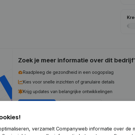
Kre
Zoek je meer informatie over dit bedrijf
Raadpleeg de gezondheid in een oogopslag
Kies voor snelle inzichten of granulaire details
Krijg updates van belangrijke ontwikkelingen
Probeer gratis
Meer ontdekken
ookies!
7 dagen gratis proefperiode, geen kredietkaart vereist.
optimaliseren, verzamelt Companyweb informatie over de 