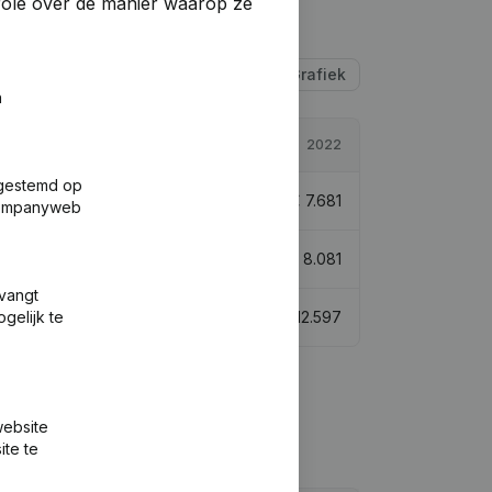
trole over de manier waarop ze
Tabel
Grafiek
n
2022
fgestemd op
-119,19%
€
7.681
 Companyweb
-18,24%
€
8.081
tvangt
gelijk te
-31,93%
€
12.597
website
ite te