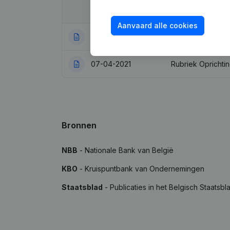
Datum
Publicatie
Aanvaard alle cookies
06-06-2024
Rubriek Einde (St
07-04-2021
Rubriek Oprichti
Bronnen
NBB
- Nationale Bank van België
KBO
- Kruispuntbank van Ondernemingen
Staatsblad
- Publicaties in het Belgisch Staatsbl