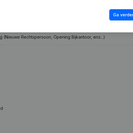
Ga verder
opzetting, Intrekking Stopzetting, Nietigheid, Gerechtelijk Akkoord, 
ng (Nieuwe Rechtspersoon, Opening Bijkantoor, enz...)
ad