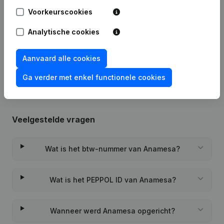
Voorkeurscookies
29-01-2021
Ontslagnemingen - Benoemingen
Analytische cookies
Rubriek Oprichting (Nieuwe
24-12-2020
Rechtspersoon, Opening Bijkantoor,
Aanvaard alle cookies
enz...)
Ga verder met enkel functionele cookies
Veelgestelde vragen
Wat is het btw-nummer van Anamesa?
Wat is het PEPPOL ID van Anamesa?
Wanneer werd Anamesa opgericht?