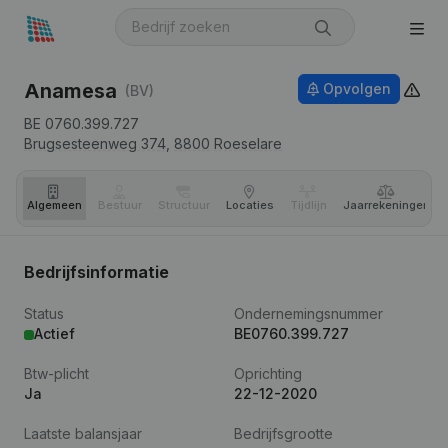
Anamesa
Opvolgen
(BV)
BE 0760.399.727
Brugsesteenweg 374,
8800
Roeselare
Algemeen
Bestuur
Structuur
Locaties
Tijdlijn
Jaar­rekeningen
Bedrijfsinformatie
Status
Ondernemingsnummer
Actief
BE0760.399.727
Btw-plicht
Oprichting
Ja
22-12-2020
Laatste balansjaar
Bedrijfsgrootte