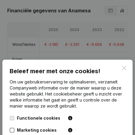
Financiële gegevens
van Anamesa
2025
2024
2023
2022
Winst/Verlies
€
-2.185
€
-2.291
€
-6.658
€
-5.938
Eigen
€
10.983
€
13.169
€
15.460
€
22.119
vermogen
Clos
Beleef meer met onze cookies!
Brutomarge
€
1.358
€
1.248
€
-3.094
€
-2.417
Om uw gebruikerservaring te optimaliseren, verzamelt
Companyweb informatie over de manier waarop u deze
website gebruikt.
Het cookiebeheer
geeft u inzicht over
welke informatie het gaat en geeft u controle over de
manier waarop ze wordt gebruikt.
Publicaties
van Anamesa
Functionele cookies
Marketing cookies
Datum
Publicatie