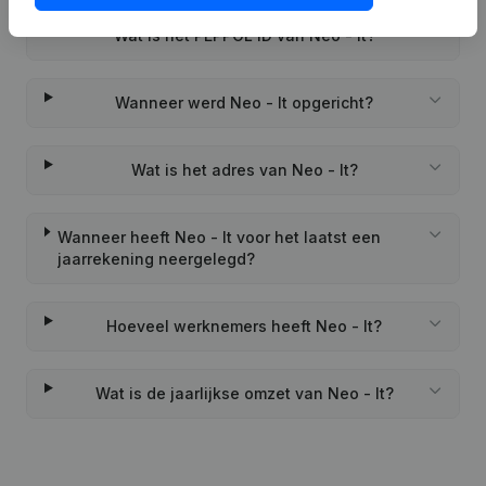
Wat is het PEPPOL ID van Neo - It?
Wanneer werd Neo - It opgericht?
Wat is het adres van Neo - It?
Wanneer heeft Neo - It voor het laatst een
jaarrekening neergelegd?
Hoeveel werknemers heeft Neo - It?
Wat is de jaarlijkse omzet van Neo - It?