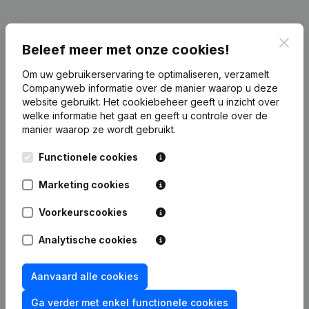
Publicaties
van Neo - It
Clos
Beleef meer met onze cookies!
Om uw gebruikerservaring te optimaliseren, verzamelt
Datum
Publicatie
Companyweb informatie over de manier waarop u deze
website gebruikt.
Het cookiebeheer
geeft u inzicht over
13-06-2023
Maatschappelijke Zetel
(FR)
welke informatie het gaat en geeft u controle over de
manier waarop ze wordt gebruikt.
Rubriek Oprichting (Nieuwe
Functionele cookies
30-10-2020
Rechtspersoon, Opening Bijkantoor,
enz...)
(FR)
Marketing cookies
Voorkeurscookies
Analytische cookies
Veelgestelde vragen
Aanvaard alle cookies
Wat is het btw-nummer van Neo - It?
Ga verder met enkel functionele cookies