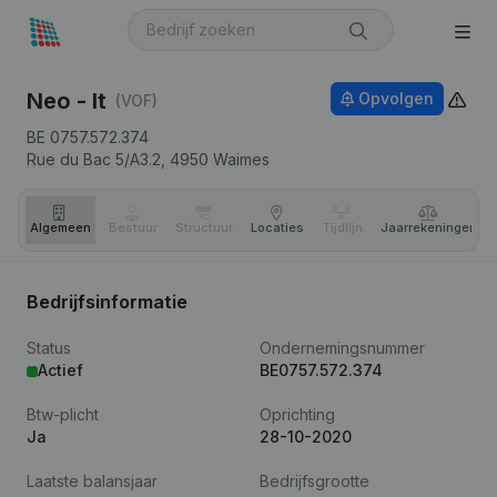
Neo - It
Opvolgen
(VOF)
BE 0757.572.374
Rue du Bac 5/A3.2,
4950
Waimes
Algemeen
Bestuur
Structuur
Locaties
Tijdlijn
Jaar­rekeningen
Bedrijfsinformatie
Status
Ondernemingsnummer
Actief
BE0757.572.374
Btw-plicht
Oprichting
Ja
28-10-2020
Laatste balansjaar
Bedrijfsgrootte