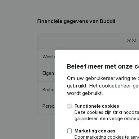
Financiële gegevens
van Buddii
2024
Winst/Verlies
€
8.676
Beleef meer met onze c
Eigen vermogen
€
-7.413
Om uw gebruikerservaring te 
gebruikt.
Het cookiebeheer
gee
Brutomarge
€
36.604
wordt gebruikt.
Personeel
Functionele cookies
Deze cookies zijn strikt noodz
garanderen een veilige online
Marketing cookies
Door marketing cookies te aan