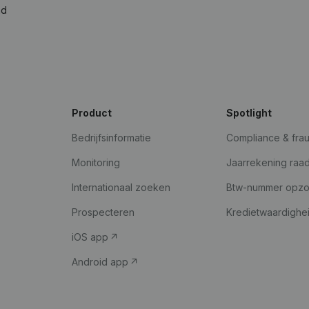
ad
Product
Spotlight
Bedrijfsinformatie
Compliance & fra
Monitoring
Jaarrekening raa
Internationaal zoeken
Btw-nummer opz
Prospecteren
Kredietwaardighe
iOS app
Android app