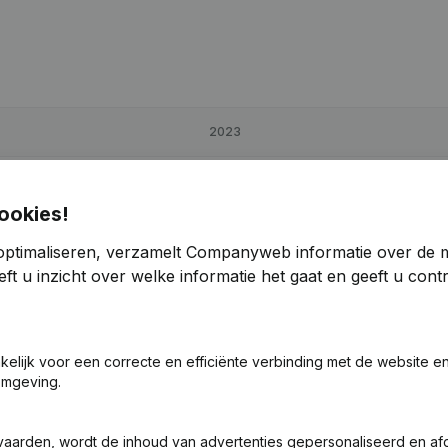
2023
137,23%
€
-23.304
26,89%
ookies!
53,92%
€
-16.089
-322,98%
optimaliseren, verzamelt Companyweb informatie over de 
ft u inzicht over welke informatie het gaat en geeft u con
21,13%
€
30.219
-10,91%
1
akelijk voor een correcte en efficiënte verbinding met de website e
omgeving.
vaarden, wordt de inhoud van advertenties gepersonaliseerd en a