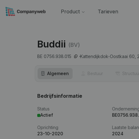
Product
Tarieven
Buddii
(BV)
BE 0756.938.015
Kattendijkdok-Oostkaai 60,
Algemeen
Bestuur
Structuu
Bedrijfsinformatie
Status
Ondernemin
Actief
BE0756.938.
Oprichting
Laatste balan
23-10-2020
2024