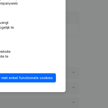
 Companyweb
tvangt
gelijk te
website
ite te
 met enkel functionele cookies