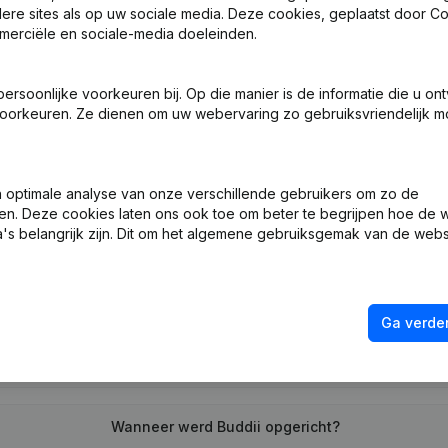
ndere sites als op uw sociale media. Deze cookies, geplaatst door
merciële en sociale-media doeleinden.
soonlijke voorkeuren bij. Op die manier is de informatie die u on
oorkeuren. Ze dienen om uw webervaring zo gebruiksvriendelijk mo
ng (Nieuwe Rechtspersoon, Opening Bijkantoor, enz...)
optimale analyse van onze verschillende gebruikers om zo de
en. Deze cookies laten ons ook toe om beter te begrijpen hoe de 
's belangrijk zijn. Dit om het algemene gebruiksgemak van de webs
Wat is het btw-nummer van Buddii?
Ga verder
Wat is het PEPPOL ID van Buddii?
Wanneer werd Buddii opgericht?