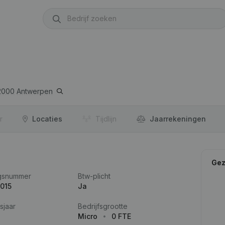
2000
Antwerpen
r
Locaties
Tijdlijn
Jaar­rekeningen
Gez
gsnummer
Btw-plicht
015
Ja
sjaar
Bedrijfsgrootte
Micro
0 FTE