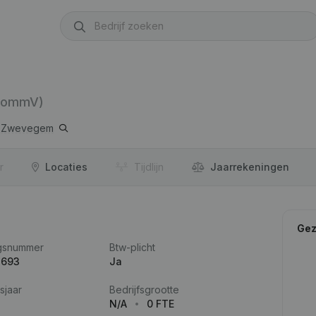
CommV)
Zwevegem
r
Locaties
Tijdlijn
Jaar­rekeningen
Gez
gsnummer
Btw-plicht
.693
Ja
sjaar
Bedrijfsgrootte
N/A
0 FTE