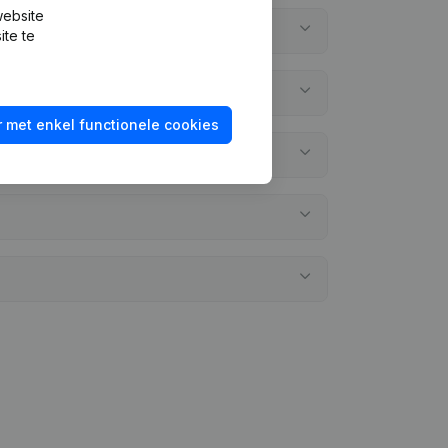
website
ite te
 met enkel functionele cookies
ergelegd?