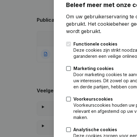
Beleef meer met onze c
Om uw gebruikerservaring te 
Publicaties
van Consilio Engineering
gebruikt.
Het cookiebeheer
gee
wordt gebruikt.
Datum
Publicatie
Functionele cookies
Deze cookies zijn strikt noodz
15-09-2020
Rubriek Oprichti
garanderen een veilige online
Marketing cookies
Door marketing cookies te aan
uw interesses. Dit zowel op a
en derde partijen, hebben com
Veelgestelde vragen
Voorkeurscookies
Voorkeurscookies houden uw per
relevant en afgestemd op uw v
maken.
Analytische cookies
Deze cookies zorgen voor een 