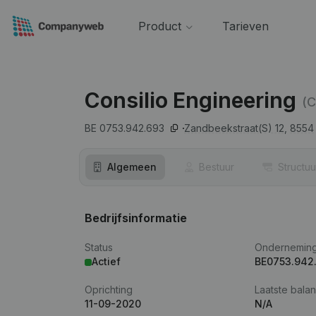
Product
Tarieven
Consilio Engineering
(
BE 0753.942.693
Zandbeekstraat(S) 12,
8554
Algemeen
Bestuur
Structuu
Bedrijfsinformatie
Status
Ondernemin
Actief
BE0753.942
Oprichting
Laatste balan
11-09-2020
N/A