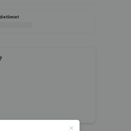
dietlimiet
?
Close