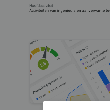
Hoofdactiviteit
Activiteiten van ingenieurs en aanverwante te