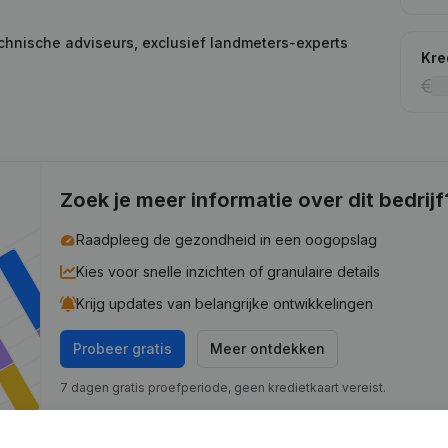
chnische adviseurs, exclusief landmeters-experts
Kre
Zoek je meer informatie over dit bedrijf
Raadpleeg de gezondheid in een oogopslag
Kies voor snelle inzichten of granulaire details
Krijg updates van belangrijke ontwikkelingen
Probeer gratis
Meer ontdekken
7 dagen gratis proefperiode, geen kredietkaart vereist.