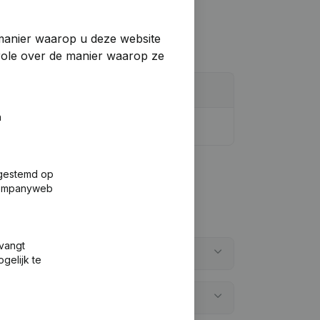
manier waarop u deze website
trole over de manier waarop ze
n
fgestemd op
 Companyweb
tvangt
gelijk te