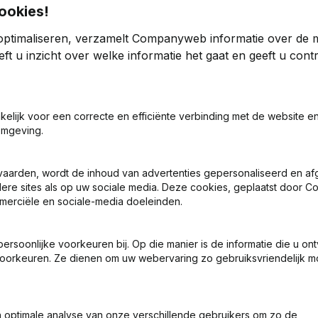
ookies!
optimaliseren, verzamelt Companyweb informatie over de 
ft u inzicht over welke informatie het gaat en geeft u con
akelijk voor een correcte en efficiënte verbinding met de website e
ng (Nieuwe Rechtspersoon, Opening Bijkantoor, enz...)
omgeving.
vaarden, wordt de inhoud van advertenties gepersonaliseerd en a
ndere sites als op uw sociale media. Deze cookies, geplaatst door
merciële en sociale-media doeleinden.
soonlijke voorkeuren bij. Op die manier is de informatie die u on
Wat is het btw-nummer van Consilio Engineering?
oorkeuren. Ze dienen om uw webervaring zo gebruiksvriendelijk mo
Wat is het PEPPOL ID van Consilio Engineering?
optimale analyse van onze verschillende gebruikers om zo de