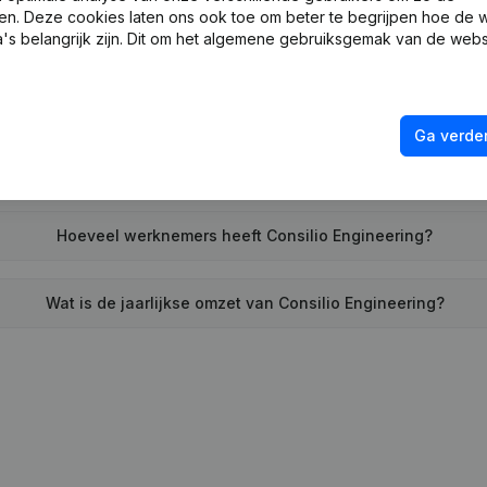
en. Deze cookies laten ons ook toe om beter te begrijpen hoe de 
Wanneer werd Consilio Engineering opgericht?
's belangrijk zijn. Dit om het algemene gebruiksgemak van de webs
Wat is het adres van Consilio Engineering?
Ga verder
heeft Consilio Engineering voor het laatst een jaarrekening ne
Hoeveel werknemers heeft Consilio Engineering?
Wat is de jaarlijkse omzet van Consilio Engineering?