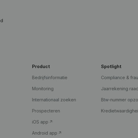
ad
Product
Spotlight
Bedrijfsinformatie
Compliance & fra
Monitoring
Jaarrekening raa
Internationaal zoeken
Btw-nummer opz
Prospecteren
Kredietwaardighe
iOS app
Android app