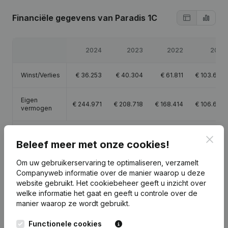
Financiële gegevens
van Paradis 1C
2024
2023
2022
2021
Winst/Verlies
€
36.253
€
40.304
€
61.811
€
103.603
Eigen
€
244.971
€
208.718
€
168.414
€
106.603
vermogen
Brutomarge
€
54.783
€
62.169
€
94.244
€
155.441
Clos
Beleef meer met onze cookies!
Om uw gebruikerservaring te optimaliseren, verzamelt
Companyweb informatie over de manier waarop u deze
website gebruikt.
Het cookiebeheer
geeft u inzicht over
Publicaties
van Paradis 1C
welke informatie het gaat en geeft u controle over de
manier waarop ze wordt gebruikt.
Functionele cookies
Datum
Publicatie