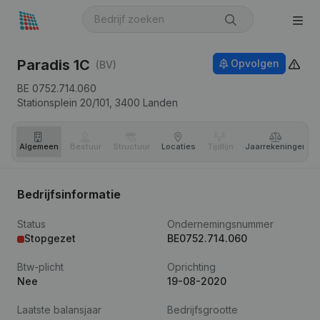
Paradis 1C
Opvolgen
(BV)
BE 0752.714.060
Stationsplein 20/101,
3400
Landen
Algemeen
Bestuur
Structuur
Locaties
Tijdlijn
Jaar­rekeningen
Bedrijfsinformatie
Status
Ondernemingsnummer
Stopgezet
BE0752.714.060
Btw-plicht
Oprichting
Nee
19-08-2020
Laatste balansjaar
Bedrijfsgrootte