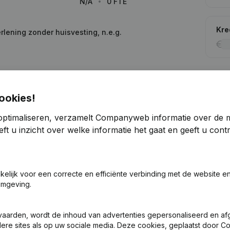
N/A
0 FTE
Kre
lening zonder huisvesting, n.e.g.
ookies!
Zoek je meer informatie over dit bedrijf
optimaliseren, verzamelt Companyweb informatie over de 
Raadpleeg de gezondheid in een oogopslag
ft u inzicht over welke informatie het gaat en geeft u con
Kies voor snelle inzichten of granulaire details
Krijg updates van belangrijke ontwikkelingen
akelijk voor een correcte en efficiënte verbinding met de website e
Probeer gratis
Meer ontdekken
omgeving.
7 dagen gratis proefperiode, geen kredietkaart vereist.
vaarden, wordt de inhoud van advertenties gepersonaliseerd en a
ndere sites als op uw sociale media. Deze cookies, geplaatst door