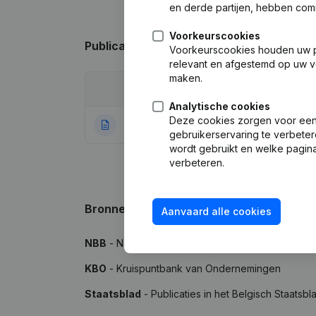
en derde partijen, hebben com
Voorkeurscookies
Publicaties
van Aimons Nous
Voorkeurscookies houden uw per
relevant en afgestemd op uw v
maken.
Datum
Publicatie
Analytische cookies
Deze cookies zorgen voor een 
17-08-2020
Rubriek Oprichti
gebruikerservaring te verbeter
wordt gebruikt en welke pagina
verbeteren.
Bronnen
Aanvaard alle cookies
NBB
- Nationale Bank van België
KBO
- Kruispuntbank van Ondernemingen
Staatsblad
- Publicaties in het Belgisch Staatsbl