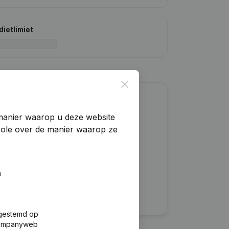
dietlimiet
Close
?
manier waarop u deze website
trole over de manier waarop ze
n
fgestemd op
 Companyweb