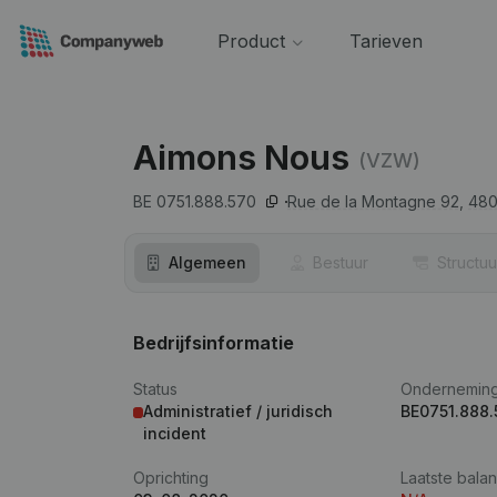
Product
Tarieven
Aimons Nous
(VZW)
BE 0751.888.570
Rue de la Montagne 92,
48
Algemeen
Bestuur
Structuu
Bedrijfsinformatie
Status
Ondernemin
Administratief / juridisch
BE0751.888.
incident
Oprichting
Laatste balan