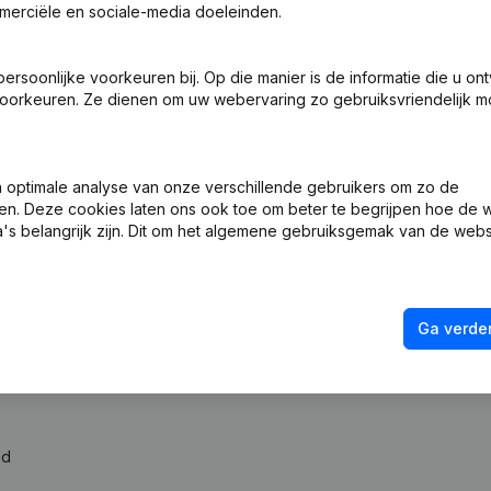
merciële en sociale-media doeleinden.
soonlijke voorkeuren bij. Op die manier is de informatie die u on
oorkeuren. Ze dienen om uw webervaring zo gebruiksvriendelijk mo
optimale analyse van onze verschillende gebruikers om zo de
ng (Nieuwe Rechtspersoon, Opening Bijkantoor, enz...) - Ontslagn
en. Deze cookies laten ons ook toe om beter te begrijpen hoe de 
's belangrijk zijn. Dit om het algemene gebruiksgemak van de webs
Ga verder
ad