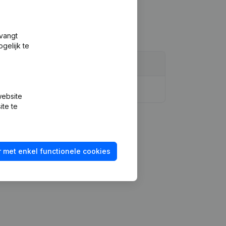
tvangt
gelijk te
emingen, Benoemingen
(FR)
website
ite te
 met enkel functionele cookies