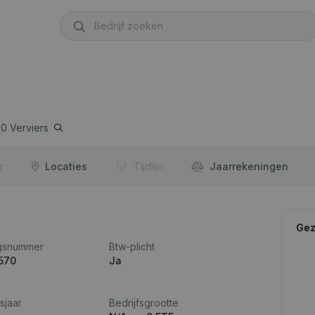
00
Verviers
r
Locaties
Tijdlijn
Jaar­rekeningen
Gez
gsnummer
Btw-plicht
570
Ja
sjaar
Bedrijfsgrootte