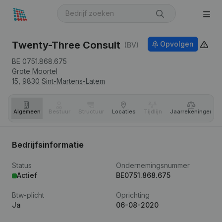
Twenty-Three Consult
Opvolgen
(BV)
BE 0751.868.675
Grote Moortel
15,
9830
Sint-Martens-Latem
Algemeen
Bestuur
Structuur
Locaties
Tijdlijn
Jaar­rekeningen
Bedrijfsinformatie
Status
Ondernemingsnummer
Actief
BE0751.868.675
Btw-plicht
Oprichting
Ja
06-08-2020