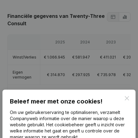
Financiële gegevens
van Twenty-Three
Consult
2025
2024
2023
20
Winst/Verlies
€
1.066.945
€
581.947
€
411.021
€
203.4
Eigen
€
314.870
€
297.925
€
735.978
€
324.9
vermogen
Brutomarge
€
1.429.991
€
778.581
€
551.080
€
276.7
Clos
Beleef meer met onze cookies!
Om uw gebruikerservaring te optimaliseren, verzamelt
Companyweb informatie over de manier waarop u deze
website gebruikt.
Het cookiebeheer
geeft u inzicht over
Publicaties
van Twenty-Three Consult
welke informatie het gaat en geeft u controle over de
manier waarop ze wordt gebruikt.