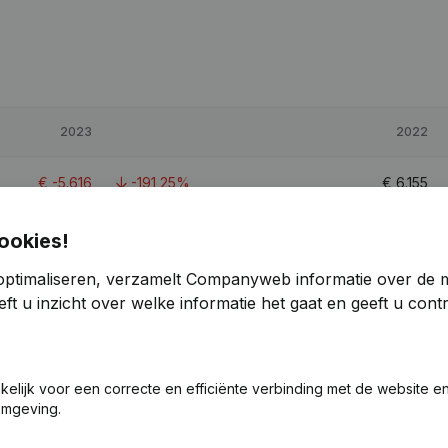
2023
2022
€
-5.616
-191,25%
€
6.155
€
18.319
-23,46%
€
23.934
ookies!
optimaliseren, verzamelt Companyweb informatie over de 
€
79.411
-33,4%
€
119.228
ft u inzicht over welke informatie het gaat en geeft u con
1,3
1,8
akelijk voor een correcte en efficiënte verbinding met de website e
omgeving.