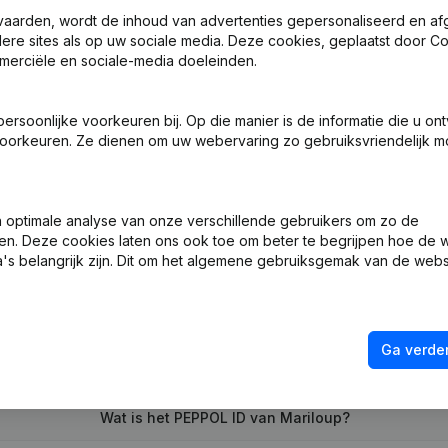
vaarden, wordt de inhoud van advertenties gepersonaliseerd en a
ndere sites als op uw sociale media. Deze cookies, geplaatst door
merciële en sociale-media doeleinden.
soonlijke voorkeuren bij. Op die manier is de informatie die u on
 Zetel
oorkeuren. Ze dienen om uw webervaring zo gebruiksvriendelijk mo
ng (Nieuwe Rechtspersoon, Opening Bijkantoor, enz...)
optimale analyse van onze verschillende gebruikers om zo de
en. Deze cookies laten ons ook toe om beter te begrijpen hoe de 
's belangrijk zijn. Dit om het algemene gebruiksgemak van de webs
Ga verder
Wat is het btw-nummer van Mariloup?
Wat is het PEPPOL ID van Mariloup?