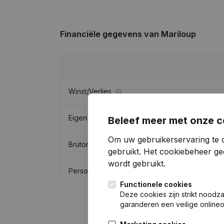
Financiële gegevens
van Mariloup
Winst/Verlies
Eigen vermogen
Beleef meer met onze c
Om uw gebruikerservaring te 
Brutomarge
gebruikt.
Het cookiebeheer
gee
wordt gebruikt.
Personeel
Functionele cookies
Deze cookies zijn strikt noodz
garanderen een veilige online