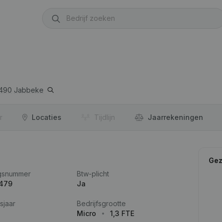
490
Jabbeke
r
Locaties
Tijdlijn
Jaar­rekeningen
Gez
gsnummer
Btw-plicht
.479
Ja
sjaar
Bedrijfsgrootte
Micro
1,3 FTE