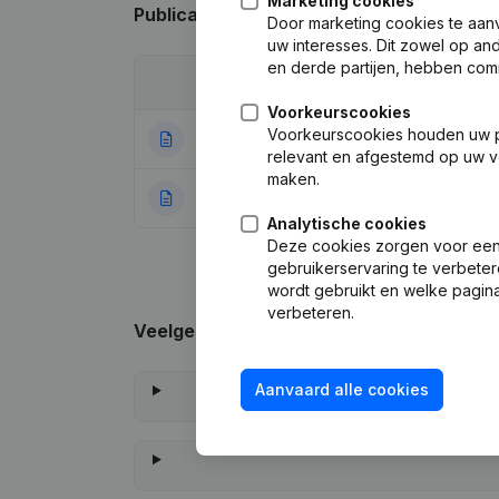
Marketing cookies
Publicaties
van Mariloup
Door marketing cookies te aan
uw interesses. Dit zowel op a
en derde partijen, hebben com
Datum
Publicatie
Voorkeurscookies
Voorkeurscookies houden uw per
05-08-2024
Maatschappelijke
relevant en afgestemd op uw v
maken.
05-08-2020
Rubriek Oprichti
Analytische cookies
Deze cookies zorgen voor een 
gebruikerservaring te verbeter
wordt gebruikt en welke pagina
verbeteren.
Veelgestelde vragen
Aanvaard alle cookies