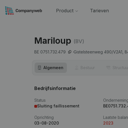
Product
Tarieven
Mariloup
(BV)
BE 0751.732.479
Gistelsteenweg 490/V2A1,
8
Algemeen
Bestuur
Structuu
Bedrijfsinformatie
Status
Ondernemin
Sluiting faillissement
BE0751.732
Oprichting
Laatste balan
03-08-2020
2023