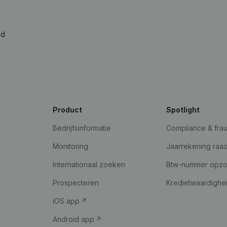
ad
Product
Spotlight
Bedrijfsinformatie
Compliance & fra
Monitoring
Jaarrekening raa
Internationaal zoeken
Btw-nummer opz
Prospecteren
Kredietwaardighe
iOS app
Android app