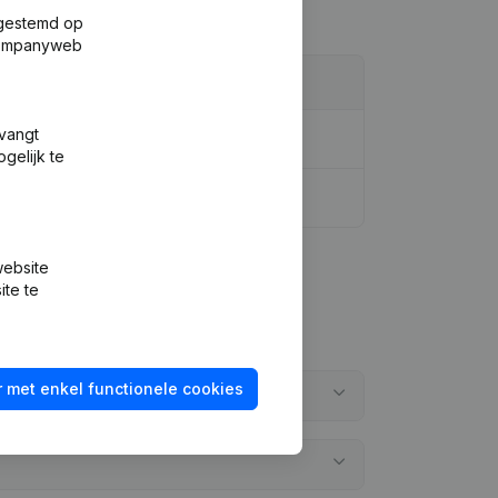
fgestemd op
 Companyweb
tvangt
gelijk te
website
ite te
 met enkel functionele cookies