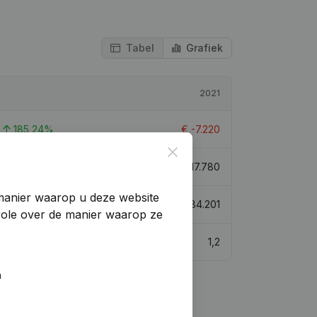
Tabel
Grafiek
2021
185,24%
€
-7.220
Close
34,61%
€
17.780
manier waarop u deze website
41,6%
€
84.201
trole over de manier waarop ze
1,2
n