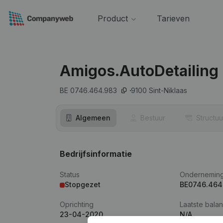
Product
Tarieven
Amigos.AutoDetailing
BE 0746.464.983
9100
Sint-Niklaas
Algemeen
Bestuur
Structuu
Bedrijfsinformatie
Status
Ondernemin
Stopgezet
BE0746.464
Oprichting
Laatste balan
23-04-2020
N/A