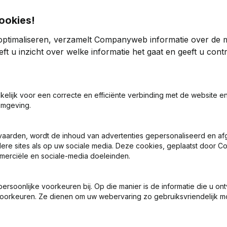
ookies!
Kre
optimaliseren, verzamelt Companyweb informatie over de 
ft u inzicht over welke informatie het gaat en geeft u con
akelijk voor een correcte en efficiënte verbinding met de website e
Zoek je meer informatie over dit bedrijf
omgeving.
Raadpleeg de gezondheid in een oogopslag
vaarden, wordt de inhoud van advertenties gepersonaliseerd en a
Kies voor snelle inzichten of granulaire details
ndere sites als op uw sociale media. Deze cookies, geplaatst door
Krijg updates van belangrijke ontwikkelingen
merciële en sociale-media doeleinden.
Probeer gratis
Meer ontdekken
soonlijke voorkeuren bij. Op die manier is de informatie die u on
oorkeuren. Ze dienen om uw webervaring zo gebruiksvriendelijk mo
7 dagen gratis proefperiode, geen kredietkaart vereist.