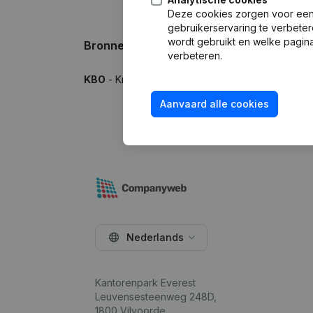
Deze cookies zorgen voor een 
gebruikerservaring te verbeter
wordt gebruikt en welke pagina
Bronnen
verbeteren.
KBO
- Kruispuntbank van Ondernemingen
Aanvaard alle cookies
Nederlands
Kantorenpark Everest
Leuvensesteenweg 248D,
1800 Vilvoorde