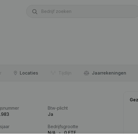
r
Locaties
Tijdlijn
Jaar­rekeningen
Gez
gsnummer
Btw-plicht
.983
Ja
sjaar
Bedrijfsgrootte
N/A
0 FTE