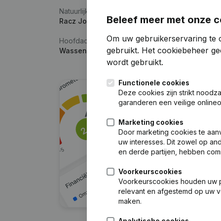
Natuurlijke persoon
Beleef meer met onze c
Racz Josef
Om uw gebruikerservaring te 
Hoofdactiviteit
gebruikt.
Het cookiebeheer
gee
Wassen en poetsen van motorvoertuigen
wordt gebruikt.
Functionele cookies
Deze cookies zijn strikt noodz
garanderen een veilige online
Marketing cookies
Door marketing cookies te aan
uw interesses. Dit zowel op a
en derde partijen, hebben com
Voorkeurscookies
Voorkeurscookies houden uw per
relevant en afgestemd op uw v
maken.
Analytische cookies