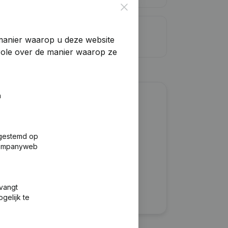
Close
dietlimiet
manier waarop u deze website
trole over de manier waarop ze
n
?
fgestemd op
 Companyweb
tvangt
gelijk te