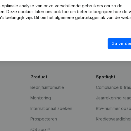
optimale analyse van onze verschillende gebruikers om zo de
en. Deze cookies laten ons ook toe om beter te begrijpen hoe de 
's belangrijk zijn. Dit om het algemene gebruiksgemak van de webs
Ga verder
Product
Spotlight
Bedrijfsinformatie
Compliance & fra
Monitoring
Jaarrekening raa
Internationaal zoeken
Btw-nummer opz
Prospecteren
Kredietwaardighe
iOS app