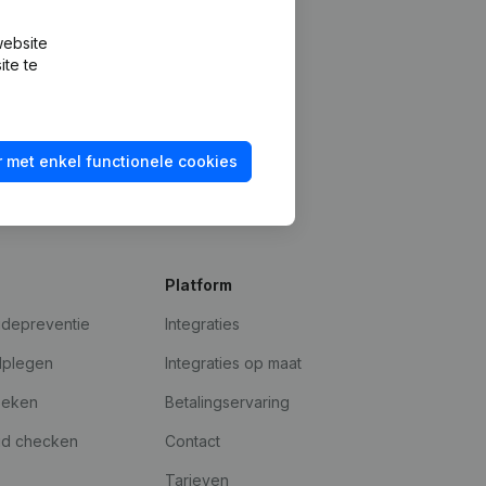
website
ite te
 met enkel functionele cookies
Platform
udepreventie
Integraties
dplegen
Integraties op maat
oeken
Betalingservaring
id checken
Contact
Tarieven