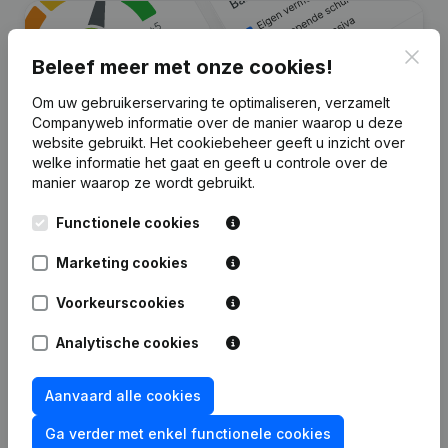
Clos
Beleef meer met onze cookies!
Om uw gebruikerservaring te optimaliseren, verzamelt
Companyweb informatie over de manier waarop u deze
website gebruikt.
Het cookiebeheer
geeft u inzicht over
welke informatie het gaat en geeft u controle over de
manier waarop ze wordt gebruikt.
Zoek je meer informatie over dit
Functionele cookies
bedrijf?
Marketing cookies
Raadpleeg de gezondheid in een oogopslag
Kies voor snelle inzichten of granulaire details
Voorkeurscookies
Krijg updates van belangrijke ontwikkelingen
Analytische cookies
Probeer gratis
Meer ontdekken
Aanvaard alle cookies
7 dagen gratis proefperiode, geen kredietkaart vereist.
Ga verder met enkel functionele cookies