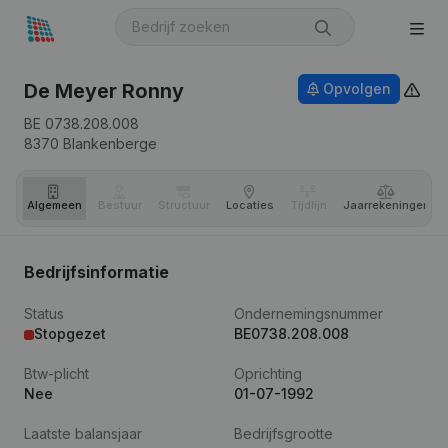
De Meyer Ronny
Opvolgen
BE 0738.208.008
8370
Blankenberge
Algemeen
Bestuur
Structuur
Locaties
Tijdlijn
Jaar­rekeningen
Bedrijfsinformatie
Status
Ondernemingsnummer
Stopgezet
BE0738.208.008
Btw-plicht
Oprichting
Nee
01-07-1992
Laatste balansjaar
Bedrijfsgrootte