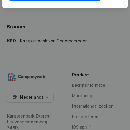
Bronnen
KBO
- Kruispuntbank van Ondernemingen
Product
Bedrijfsinformatie
Monitoring
Nederlands
Internationaal zoeken
Kantorenpark Everest
Prospecteren
Leuvensesteenweg
iOS app
248D,