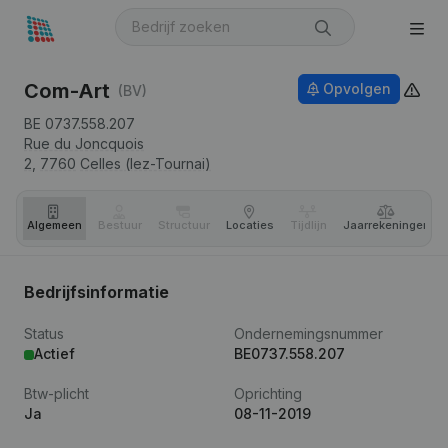
Com-Art
Opvolgen
(BV)
BE 0737.558.207
Rue du Joncquois
2,
7760
Celles (lez-Tournai)
Algemeen
Bestuur
Structuur
Locaties
Tijdlijn
Jaar­rekeningen
Bedrijfsinformatie
Status
Ondernemingsnummer
Actief
BE0737.558.207
Btw-plicht
Oprichting
Ja
08-11-2019