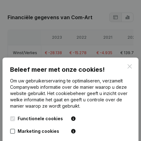
Financiële gegevens
van Com-Art
2023
2022
2021
2020
Winst/Verlies
€
-28.138
€
-15.278
€
-4.935
€
139.712
Clos
Beleef meer met onze cookies!
Eigen
€
93.362
€
121.499
€
136.777
€
141.712
vermogen
Om uw gebruikerservaring te optimaliseren, verzamelt
Companyweb informatie over de manier waarop u deze
Brutomarge
€
-11.805
€
-13.146
€
6.481
€
209.186
website gebruikt.
Het cookiebeheer
geeft u inzicht over
welke informatie het gaat en geeft u controle over de
manier waarop ze wordt gebruikt.
Functionele cookies
Publicaties
van Com-Art
Marketing cookies