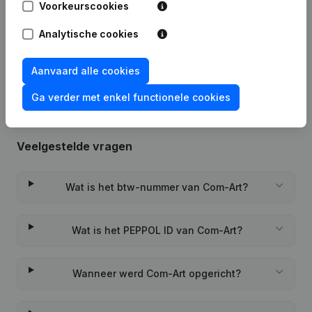
Voorkeurscookies
Datum
Publicatie
Analytische cookies
Rubriek Oprichting (Nieuwe
13-11-2019
Rechtspersoon, Opening Bijkantoor,
enz...)
(FR)
Aanvaard alle cookies
Ga verder met enkel functionele cookies
Veelgestelde vragen
Wat is het btw-nummer van Com-Art?
Wat is het PEPPOL ID van Com-Art?
Wanneer werd Com-Art opgericht?