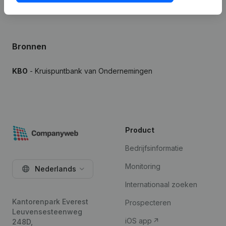
Bronnen
KBO
- Kruispuntbank van Ondernemingen
Product
Bedrijfsinformatie
Monitoring
Nederlands
Internationaal zoeken
Kantorenpark Everest
Prospecteren
Leuvensesteenweg
iOS app
248D,