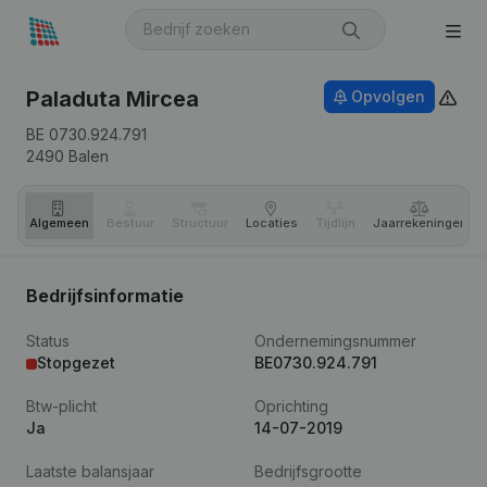
Paladuta Mircea
Opvolgen
BE 0730.924.791
2490
Balen
Algemeen
Bestuur
Structuur
Locaties
Tijdlijn
Jaar­rekeningen
Bedrijfsinformatie
Status
Ondernemingsnummer
Stopgezet
BE0730.924.791
Btw-plicht
Oprichting
Ja
14-07-2019
Laatste balansjaar
Bedrijfsgrootte