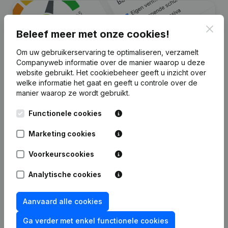
Clos
Beleef meer met onze cookies!
Om uw gebruikerservaring te optimaliseren, verzamelt
Companyweb informatie over de manier waarop u deze
website gebruikt.
Het cookiebeheer
geeft u inzicht over
welke informatie het gaat en geeft u controle over de
manier waarop ze wordt gebruikt.
Zoek je meer informatie over dit
Functionele cookies
bedrijf?
Marketing cookies
Raadpleeg de gezondheid in een oogopslag
Kies voor snelle inzichten of granulaire details
Voorkeurscookies
Krijg updates van belangrijke ontwikkelingen
Analytische cookies
Probeer gratis
Meer ontdekken
Aanvaard alle cookies
7 dagen gratis proefperiode, geen kredietkaart vereist.
Ga verder met enkel functionele cookies