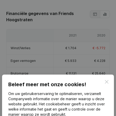
Financiële gegevens
van Friends
Hoogstraten
2021
2020
Winst/Verlies
€
1.704
€
-5.772
Eigen vermogen
€
5.933
€
4.228
Brutomarge
€
11.131
€
25.640
Clos
Beleef meer met onze cookies!
Personeel
0,4
Om uw gebruikerservaring te optimaliseren, verzamelt
Companyweb informatie over de manier waarop u deze
website gebruikt.
Het cookiebeheer
geeft u inzicht over
welke informatie het gaat en geeft u controle over de
manier waarop ze wordt gebruikt.