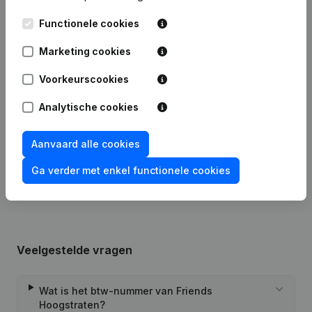
Publicaties
van Friends Hoogstraten
Functionele cookies
Datum
Publicatie
Marketing cookies
23-09-2022
Ontslagnemingen - Benoemingen
Voorkeurscookies
Analytische cookies
30-11-2021
Maatschappelijke Zetel
Aanvaard alle cookies
Rubriek Oprichting (Nieuwe
11-06-2019
Rechtspersoon, Opening Bijkantoor,
enz...)
Ga verder met enkel functionele cookies
Veelgestelde vragen
Wat is het btw-nummer van Friends
Hoogstraten?