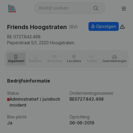
Friends Hoogstraten
Opvolgen
(BV)
BE 0727.842.468
Peperstraat 5/1,
2320
Hoogstraten
Algemeen
Bestuur
Structuur
Locaties
Tijdlijn
Jaar­rekeningen
Bedrijfsinformatie
Status
Ondernemingsnummer
Administratief / juridisch
BE0727.842.468
incident
Btw-plicht
Oprichting
Ja
06-06-2019