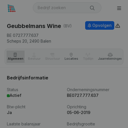
Geubbelmans Wine
Opvolgen
(BV)
BE 0727.777.637
Scheps 20,
2490
Balen
Algemeen
Bestuur
Structuur
Locaties
Tijdlijn
Jaar­rekeningen
Bedrijfsinformatie
Status
Ondernemingsnummer
Actief
BE0727.777.637
Btw-plicht
Oprichting
Ja
05-06-2019
Laatste balansjaar
Bedrijfsgrootte