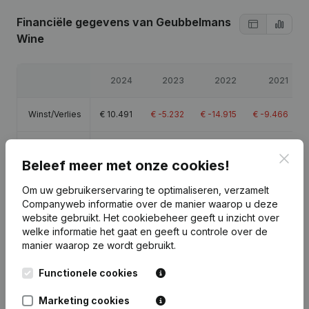
Financiële gegevens
van Geubbelmans
Wine
2024
2023
2022
2021
Winst/Verlies
€
10.491
€
-5.232
€
-14.915
€
-9.466
Eigen
€
7.060
€
-3.431
€
1.801
€
16.716
Clos
vermogen
Beleef meer met onze cookies!
Om uw gebruikerservaring te optimaliseren, verzamelt
Brutomarge
€
31.362
€
26.854
€
-4.729
€
2.898
Companyweb informatie over de manier waarop u deze
website gebruikt.
Het cookiebeheer
geeft u inzicht over
welke informatie het gaat en geeft u controle over de
manier waarop ze wordt gebruikt.
Publicaties
Functionele cookies
van Geubbelmans Wine
Marketing cookies