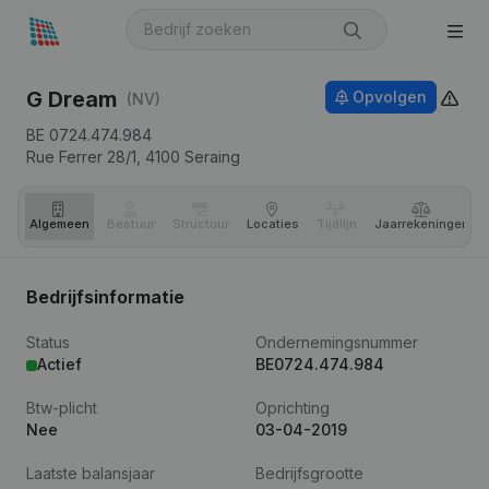
G Dream
Opvolgen
(NV)
BE 0724.474.984
Rue Ferrer 28/1,
4100
Seraing
Algemeen
Bestuur
Structuur
Locaties
Tijdlijn
Jaar­rekeningen
Bedrijfsinformatie
Status
Ondernemingsnummer
Actief
BE0724.474.984
Btw-plicht
Oprichting
Nee
03-04-2019
Laatste balansjaar
Bedrijfsgrootte