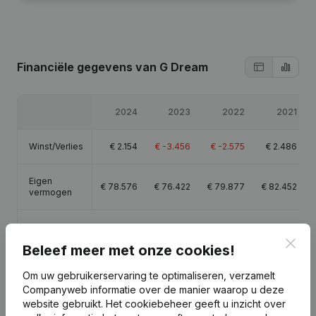
Financiële gegevens
van G Dream
2024
2023
2022
2021
Winst/Verlies
€
2.154
€
-3.456
€
-2.575
€
2.486
Eigen
€
78.576
€
76.422
€
79.877
€
82.452
vermogen
Brutomarge
€
2.542
€
-1.239
€
-2.323
€
2.968
Clos
Beleef meer met onze cookies!
Om uw gebruikerservaring te optimaliseren, verzamelt
Companyweb informatie over de manier waarop u deze
website gebruikt.
Het cookiebeheer
geeft u inzicht over
Publicaties
van G Dream