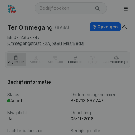
Ter Ommegang
Opvolgen
(BVBA)
BE 0712.867.747
Ommegangstraat 72A,
9681
Maarkedal
Algemeen
Bestuur
Structuur
Locaties
Tijdlijn
Jaar­rekeningen
Bedrijfsinformatie
Status
Ondernemingsnummer
Actief
BE0712.867.747
Btw-plicht
Oprichting
Ja
05-11-2018
Laatste balansjaar
Bedrijfsgrootte