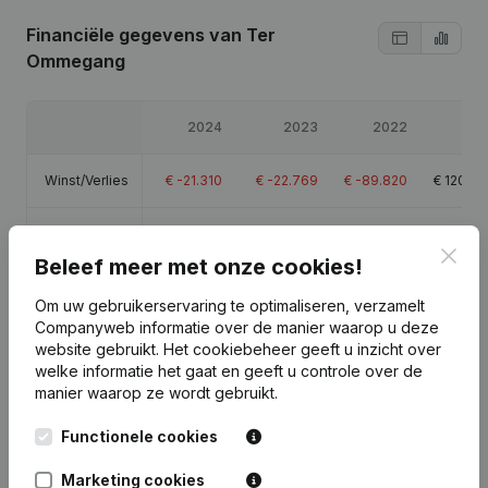
Financiële gegevens
van Ter
Ommegang
2024
2023
2022
202
Winst/Verlies
€
-21.310
€
-22.769
€
-89.820
€
120.76
Eigen
€
-124.502
€
-103.300
€
-80.531
€
9.28
vermogen
Clos
Beleef meer met onze cookies!
Om uw gebruikerservaring te optimaliseren, verzamelt
Brutomarge
€
-7.502
€
-6.916
€
-71.897
€
137.45
Companyweb informatie over de manier waarop u deze
website gebruikt.
Het cookiebeheer
geeft u inzicht over
welke informatie het gaat en geeft u controle over de
manier waarop ze wordt gebruikt.
Publicaties
van Ter Ommegang
Functionele cookies
Marketing cookies