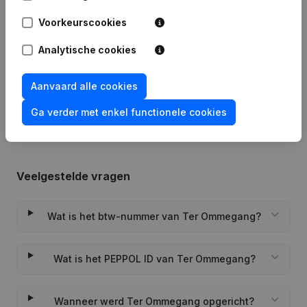
Datum
Publicatie
Voorkeurscookies
12-01-2024
Ontslagnemingen - Benoemingen
Analytische cookies
Rubriek Oprichting (Nieuwe
08-11-2018
Rechtspersoon, Opening Bijkantoor,
Aanvaard alle cookies
enz...)
Ga verder met enkel functionele cookies
Veelgestelde vragen
Wat is het btw-nummer van Ter Ommegang?
Wat is het PEPPOL ID van Ter Ommegang?
Wanneer werd Ter Ommegang opgericht?