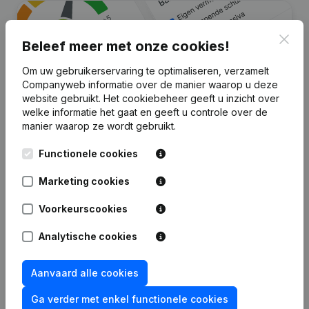
Clos
Beleef meer met onze cookies!
Om uw gebruikerservaring te optimaliseren, verzamelt
Companyweb informatie over de manier waarop u deze
website gebruikt.
Het cookiebeheer
geeft u inzicht over
welke informatie het gaat en geeft u controle over de
manier waarop ze wordt gebruikt.
Zoek je meer informatie over dit
Functionele cookies
bedrijf?
Marketing cookies
Raadpleeg de gezondheid in een oogopslag
Kies voor snelle inzichten of granulaire details
Voorkeurscookies
Krijg updates van belangrijke ontwikkelingen
Analytische cookies
Probeer gratis
Meer ontdekken
Aanvaard alle cookies
7 dagen gratis proefperiode, geen kredietkaart vereist.
Ga verder met enkel functionele cookies