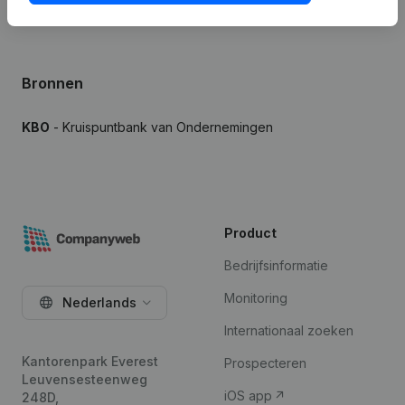
Bronnen
KBO
- Kruispuntbank van Ondernemingen
Product
Bedrijfsinformatie
Monitoring
Nederlands
Internationaal zoeken
Kantorenpark Everest
Prospecteren
Leuvensesteenweg
iOS app
248D,