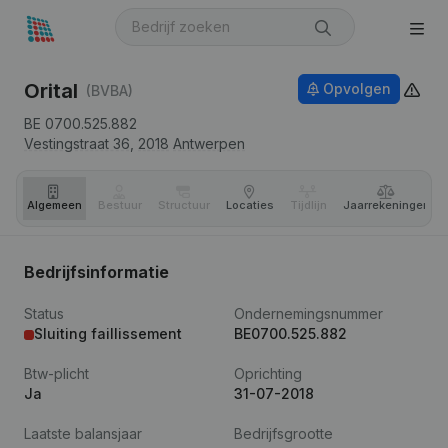
Orital
Opvolgen
(BVBA)
BE 0700.525.882
Vestingstraat 36,
2018
Antwerpen
Algemeen
Bestuur
Structuur
Locaties
Tijdlijn
Jaar­rekeningen
Bedrijfsinformatie
Status
Ondernemingsnummer
Sluiting faillissement
BE0700.525.882
Btw-plicht
Oprichting
Ja
31-07-2018
Laatste balansjaar
Bedrijfsgrootte