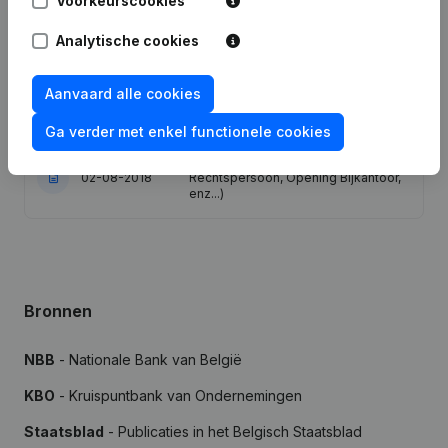
Voorkeurscookies
Analytische cookies
Publicaties
van Orital
Aanvaard alle cookies
Datum
Publicatie
Ga verder met enkel functionele cookies
Rubriek Oprichting (Nieuwe
02-08-2018
Rechtspersoon, Opening Bijkantoor,
enz...)
Bronnen
NBB
- Nationale Bank van België
KBO
- Kruispuntbank van Ondernemingen
Staatsblad
- Publicaties in het Belgisch Staatsblad