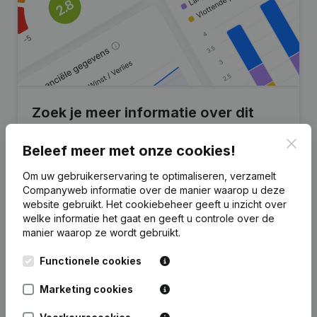
Zoek je meer informatie over dit
bedrijf?
Clos
Beleef meer met onze cookies!
Raadpleeg de gezondheid in een oogopslag
Om uw gebruikerservaring te optimaliseren, verzamelt
Kies voor snelle inzichten of granulaire details
Companyweb informatie over de manier waarop u deze
website gebruikt.
Het cookiebeheer
geeft u inzicht over
Krijg updates van belangrijke ontwikkelingen
welke informatie het gaat en geeft u controle over de
manier waarop ze wordt gebruikt.
Probeer gratis
Meer ontdekken
Functionele cookies
7 dagen gratis proefperiode, geen kredietkaart vereist.
Marketing cookies