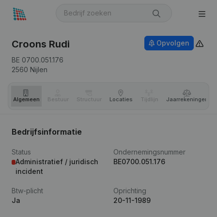
Croons Rudi
Opvolgen
BE 0700.051.176
2560
Nijlen
Algemeen
Bestuur
Structuur
Locaties
Tijdlijn
Jaar­rekeningen
Bedrijfsinformatie
Status
Ondernemingsnummer
Administratief / juridisch
BE0700.051.176
incident
Btw-plicht
Oprichting
Ja
20-11-1989