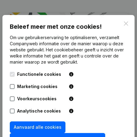
Clos
Beleef meer met onze cookies!
Om uw gebruikerservaring te optimaliseren, verzamelt
Companyweb informatie over de manier waarop u deze
website gebruikt.
Het cookiebeheer
geeft u inzicht over
welke informatie het gaat en geeft u controle over de
manier waarop ze wordt gebruikt.
Zoek je meer informatie over dit
Functionele cookies
bedrijf?
Marketing cookies
Raadpleeg de gezondheid in een oogopslag
Voorkeurscookies
Kies voor snelle inzichten of granulaire details
Analytische cookies
Krijg updates van belangrijke ontwikkelingen
Aanvaard alle cookies
Probeer gratis
Meer ontdekken