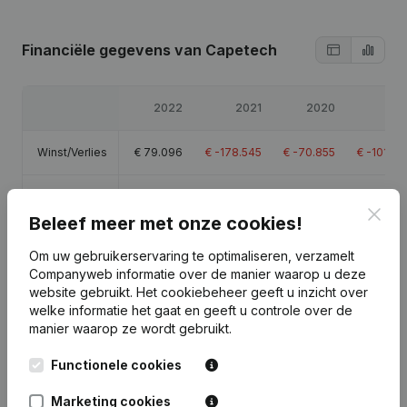
Financiële gegevens
van Capetech
2022
2021
2020
201
Winst/Verlies
€
79.096
€
-178.545
€
-70.855
€
-101.79
Eigen
€
-65.496
€
-130.485
€
3.727
€
2.99
Clos
vermogen
Beleef meer met onze cookies!
Om uw gebruikerservaring te optimaliseren, verzamelt
Brutomarge
€
242.928
€
16.350
€
97.019
€
-11.89
Companyweb informatie over de manier waarop u deze
website gebruikt.
Het cookiebeheer
geeft u inzicht over
Personeel
2,8
4,3
3,7
1
welke informatie het gaat en geeft u controle over de
manier waarop ze wordt gebruikt.
Functionele cookies
Marketing cookies