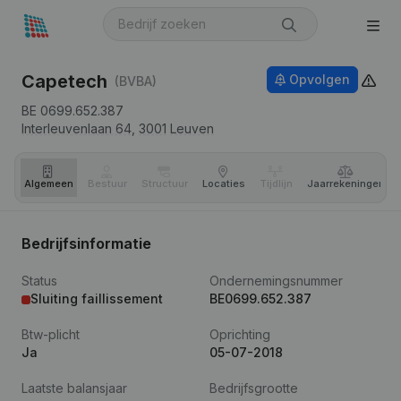
Capetech
Opvolgen
(BVBA)
BE 0699.652.387
Interleuvenlaan 64,
3001
Leuven
Algemeen
Bestuur
Structuur
Locaties
Tijdlijn
Jaar­rekeningen
Bedrijfsinformatie
Status
Ondernemingsnummer
Sluiting faillissement
BE0699.652.387
Btw-plicht
Oprichting
Ja
05-07-2018
Laatste balansjaar
Bedrijfsgrootte