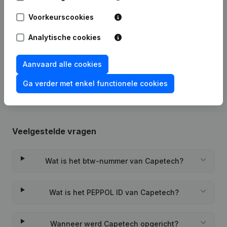
Publicaties
van Capetech
Voorkeurscookies
Datum
Publicatie
Analytische cookies
Rubriek Oprichting (Nieuwe
Aanvaard alle cookies
09-07-2018
Rechtspersoon, Opening Bijkantoor,
enz...)
Ga verder met enkel functionele cookies
Veelgestelde vragen
Wat is het btw-nummer van Capetech?
Wat is het PEPPOL ID van Capetech?
Wanneer werd Capetech opgericht?