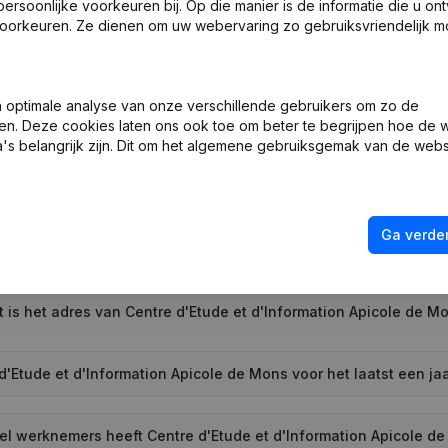
soonlijke voorkeuren bij. Op die manier is de informatie die u on
oorkeuren. Ze dienen om uw webervaring zo gebruiksvriendelijk mo
optimale analyse van onze verschillende gebruikers om zo de
en. Deze cookies laten ons ook toe om beter te begrijpen hoe de 
 het btw-nummer van Centre d'Etude et d'Information Apicole d
's belangrijk zijn. Dit om het algemene gebruiksgemak van de webs
s het PEPPOL ID van Centre d'Etude et d'Information Apicole de
Ga verder
er werd Centre d'Etude et d'Information Apicole de Mons opge
 is het adres van Centre d'Etude et d'Information Apicole de M
'Etude et d'Information Apicole de Mons voor het laatst een j
l werknemers heeft Centre d'Etude et d'Information Apicole d