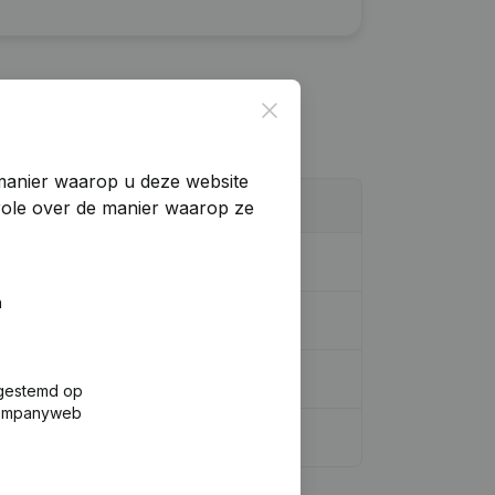
Close
manier waarop u deze website
trole over de manier waarop ze
n
gen, …)
(FR)
inatie, Overige Wijzigingen, …)
(FR)
fgestemd op
 Companyweb