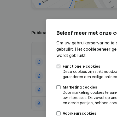
Beleef meer met onze c
Publicaties
van CEIAM
Om uw gebruikerservaring te 
gebruikt.
Het cookiebeheer
gee
Datum
Publicatie
wordt gebruikt.
09-01-2026
Ontslagneminge
Functionele cookies
Deze cookies zijn strikt noodz
03-08-2023
Ontslagnemingen,
garanderen een veilige online
Marketing cookies
27-09-2021
Maatschappelijke
Door marketing cookies te aan
uw interesses. Dit zowel op a
en derde partijen, hebben com
06-04-2018
Rubriek Oprichti
Voorkeurscookies