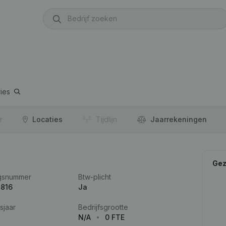
ies
r
Locaties
Tijdlijn
Jaar­rekeningen
Gez
gsnummer
Btw-plicht
.816
Ja
sjaar
Bedrijfsgrootte
N/A
0 FTE