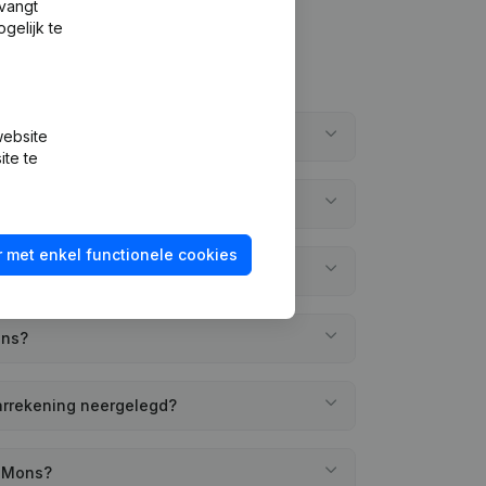
tvangt
gelijk te
website
e Mons?
ite te
 Mons?
 met enkel functionele cookies
richt?
ons?
aarrekening neergelegd?
e Mons?