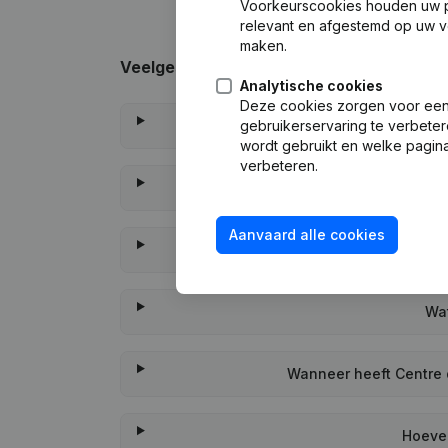
Voorkeurscookies houden uw per
relevant en afgestemd op uw v
maken.
Veelgestelde vragen
Analytische cookies
Deze cookies zorgen voor een 
gebruikerservaring te verbeter
Wat is
wordt gebruikt en welke pagina
verbeteren.
Wat i
Aanvaard alle cookies
Wanne
Wat
Wanneer heeft Centre d
Hoevee