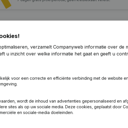
ookies!
optimaliseren, verzamelt Companyweb informatie over de 
ft u inzicht over welke informatie het gaat en geeft u con
n, Benoemingen
(FR)
akelijk voor een correcte en efficiënte verbinding met de website e
 Benoemingen - Statuten (Vertaling, Coördinatie, Overige Wijzigin
omgeving.
 Zetel - Ontslagnemingen, Benoemingen - Statuten (Vertaling, Coörd
vaarden, wordt de inhoud van advertenties gepersonaliseerd en a
ndere sites als op uw sociale media. Deze cookies, geplaatst door
merciële en sociale-media doeleinden.
ng (Nieuwe Rechtspersoon, Opening Bijkantoor, enz...)
(FR)