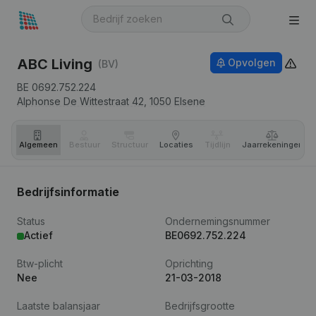
ABC Living
Opvolgen
(BV)
BE 0692.752.224
Alphonse De Wittestraat 42,
1050
Elsene
Algemeen
Bestuur
Structuur
Locaties
Tijdlijn
Jaar­rekeningen
Bedrijfsinformatie
Status
Ondernemingsnummer
Actief
BE0692.752.224
Btw-plicht
Oprichting
Nee
21-03-2018
Laatste balansjaar
Bedrijfsgrootte