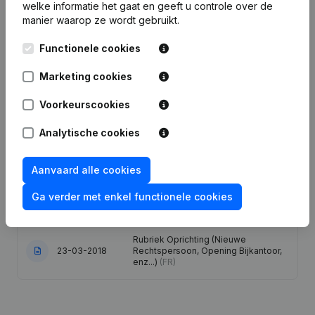
welke informatie het gaat en geeft u controle over de
manier waarop ze wordt gebruikt.
Datum
Publicatie
Functionele cookies
28-01-2025
Maatschappelijke Zetel
(FR)
Marketing cookies
Statuten (Vertaling, Coördinatie,
Overige Wijzigingen, …) - Wijziging
Voorkeurscookies
13-06-2023
Juridische Vorm - Maatschappelijke
Zetel - Ontslagnemingen,
Analytische cookies
Benoemingen
(FR)
Aanvaard alle cookies
17-03-2023
Maatschappelijke Zetel
(FR)
Ga verder met enkel functionele cookies
05-10-2018
Maatschappelijke Zetel
(FR)
Rubriek Oprichting (Nieuwe
23-03-2018
Rechtspersoon, Opening Bijkantoor,
enz...)
(FR)