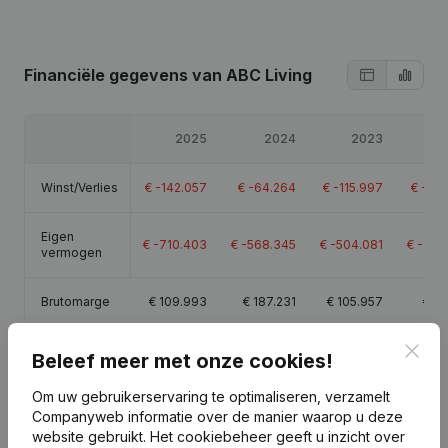
Financiële gegevens
van ABC Living
2025
2024
2023
Winst/Verlies
€
-142.057
€
-64.264
€
-115.997
€
-105
Eigen
€
-710.403
€
-568.345
€
-504.081
€
-388
vermogen
Brutomarge
€
109.993
€
187.231
€
105.957
€
18
Clos
Beleef meer met onze cookies!
Om uw gebruikerservaring te optimaliseren, verzamelt
Companyweb informatie over de manier waarop u deze
Publicaties
van ABC Living
website gebruikt.
Het cookiebeheer
geeft u inzicht over