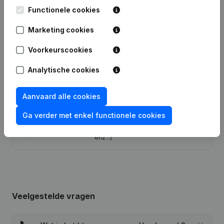
Functionele cookies
Datum
Publicatie
Marketing cookies
Statuten (Vertaling, Coördinatie,
Overige Wijzigingen, …) - Wijziging
Voorkeurscookies
09-10-2025
Juridische Vorm - Maatschappelijke
Zetel - Ontslagnemingen -
Analytische cookies
Benoemingen
Aanvaard alle cookies
30-01-2019
Maatschappelijke Zetel
Ga verder met enkel functionele cookies
Rubriek Oprichting (Nieuwe
22-03-2018
Rechtspersoon, Opening Bijkantoor,
enz...)
Veelgestelde vragen