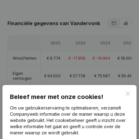
Financiële gegevens
van Vandervonk
2025
2024
2023
2022
Winst/Verlies
€
6.774
€
-17.858
€
-19.864
€
18.000
Eigen
€
64.503
€
57.728
€
75.587
€
95.451
vermogen
Clos
Brutomarge
€
15.027
€
-10.773
€
-14.706
€
25.751
Beleef meer met onze cookies!
Om uw gebruikerservaring te optimaliseren, verzamelt
Companyweb informatie over de manier waarop u deze
website gebruikt.
Het cookiebeheer
geeft u inzicht over
welke informatie het gaat en geeft u controle over de
Publicaties
van Vandervonk
manier waarop ze wordt gebruikt.