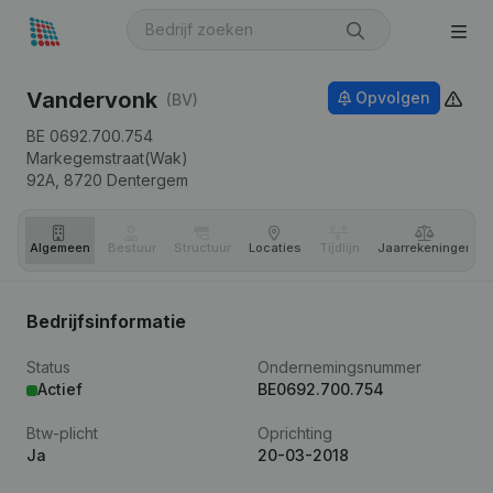
Vandervonk
Opvolgen
(BV)
BE 0692.700.754
Markegemstraat(Wak)
92A,
8720
Dentergem
Algemeen
Bestuur
Structuur
Locaties
Tijdlijn
Jaar­rekeningen
Bedrijfsinformatie
Status
Ondernemingsnummer
Actief
BE0692.700.754
Btw-plicht
Oprichting
Ja
20-03-2018