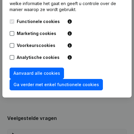
welke informatie het gaat en geeft u controle over de
manier waarop ze wordt gebruikt.
Publicaties
van dakwerken van der vorst
Functionele cookies
Datum
Publicatie
Marketing cookies
15-01-2024
Wijziging(en) Statuten
Voorkeurscookies
Analytische cookies
27-04-2022
Ontslagnemingen - Benoemingen
Aanvaard alle cookies
Rubriek Oprichting (Nieuwe
21-03-2018
Rechtspersoon, Opening Bijkantoor,
enz...)
Ga verder met enkel functionele cookies
Veelgestelde vragen