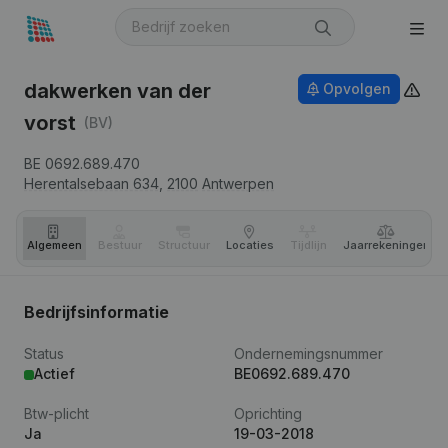
dakwerken van der
Opvolgen
vorst
(BV)
BE 0692.689.470
Herentalsebaan 634,
2100
Antwerpen
Algemeen
Bestuur
Structuur
Locaties
Tijdlijn
Jaar­rekeningen
Bedrijfsinformatie
Status
Ondernemingsnummer
Actief
BE0692.689.470
Btw-plicht
Oprichting
Ja
19-03-2018