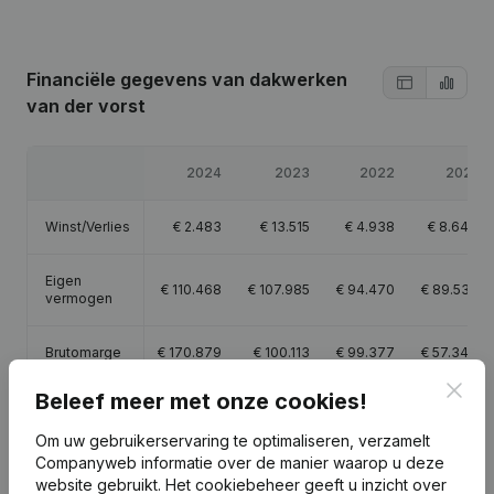
Financiële gegevens
van dakwerken
van der vorst
2024
2023
2022
2021
Winst/Verlies
€
2.483
€
13.515
€
4.938
€
8.640
Eigen
€
110.468
€
107.985
€
94.470
€
89.532
vermogen
Brutomarge
€
170.879
€
100.113
€
99.377
€
57.346
Clos
Beleef meer met onze cookies!
Personeel
2,3
1,1
1,3
Om uw gebruikerservaring te optimaliseren, verzamelt
Companyweb informatie over de manier waarop u deze
website gebruikt.
Het cookiebeheer
geeft u inzicht over