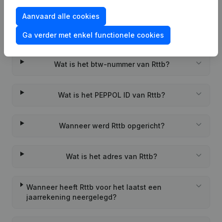
Aanvaard alle cookies
Veelgestelde vragen
Ga verder met enkel functionele cookies
Wat is het btw-nummer van Rttb?
Wat is het PEPPOL ID van Rttb?
Wanneer werd Rttb opgericht?
Wat is het adres van Rttb?
Wanneer heeft Rttb voor het laatst een
jaarrekening neergelegd?