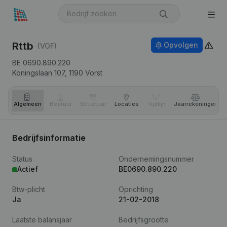
Rttb
Opvolgen
(VOF)
BE 0690.890.220
Koningslaan 107,
1190
Vorst
Algemeen
Bestuur
Structuur
Locaties
Tijdlijn
Jaar­rekeningen
Bedrijfsinformatie
Status
Ondernemingsnummer
Actief
BE0690.890.220
Btw-plicht
Oprichting
Ja
21-02-2018
Laatste balansjaar
Bedrijfsgrootte