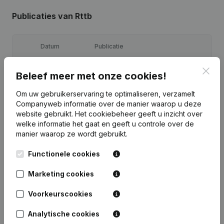
Publicaties
van Rttb
Datum
Publicatie
Clos
27-04-2022
Kapitaal, Aandelen - Diversen
(FR)
Beleef meer met onze cookies!
Om uw gebruikerservaring te optimaliseren, verzamelt
29-12-2021
Maatschappelijke Zetel
(FR)
Companyweb informatie over de manier waarop u deze
website gebruikt.
Het cookiebeheer
geeft u inzicht over
Denomination - Doel - Statuten
welke informatie het gaat en geeft u controle over de
09-08-2021
(Vertaling, Coördinatie, Overige
manier waarop ze wordt gebruikt.
Wijzigingen, …)
(FR)
Functionele cookies
28-10-2019
Maatschappelijke Zetel
(FR)
Marketing cookies
Rubriek Oprichting (Nieuwe
07-03-2018
Rechtspersoon, Opening Bijkantoor,
Voorkeurscookies
enz...)
(FR)
Analytische cookies