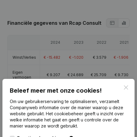
Financiële gegevens
van Rcap Consult
2024
2023
2022
2021
Winst/Verlies
€
-15.482
€
-1.020
€
3.579
€
-1.906
Eigen
€
9.207
€
24.689
€
25.709
€
9.730
vermogen
Clos
Beleef meer met onze cookies!
Brutomarge
€
-8.927
€
12.892
€
8.295
€
552
Om uw gebruikerservaring te optimaliseren, verzamelt
Companyweb informatie over de manier waarop u deze
website gebruikt.
Het cookiebeheer
geeft u inzicht over
welke informatie het gaat en geeft u controle over de
manier waarop ze wordt gebruikt.
Publicaties
van Rcap Consult