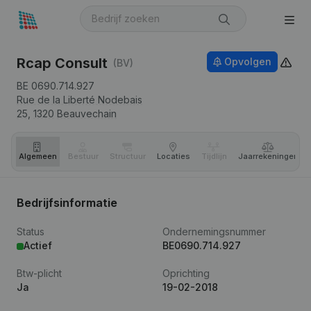
Rcap Consult
Opvolgen
(BV)
BE 0690.714.927
Rue de la Liberté Nodebais
25,
1320
Beauvechain
Algemeen
Bestuur
Structuur
Locaties
Tijdlijn
Jaar­rekeningen
Bedrijfsinformatie
Status
Ondernemingsnummer
Actief
BE0690.714.927
Btw-plicht
Oprichting
Ja
19-02-2018