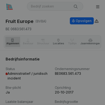
Fruit Europe
Opvolgen
(BVBA)
BE 0683.561.473
Algemeen
Bestuur
Structuur
Locaties
Tijdlijn
Jaar­rekeningen
Bedrijfsinformatie
Status
Ondernemingsnummer
Administratief / juridisch
BE0683.561.473
incident
Btw-plicht
Oprichting
Ja
20-10-2017
Laatste balansjaar
Bedrijfsgrootte