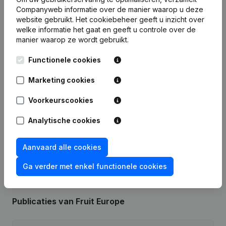
Companyweb informatie over de manier waarop u deze
website gebruikt.
Het cookiebeheer
geeft u inzicht over
Financiële gegevens
van Fruit Europe
welke informatie het gaat en geeft u controle over de
manier waarop ze wordt gebruikt.
Functionele cookies
2021
2020
2019
2018
Marketing cookies
Winst/Verlies
€
-3.399
€
7.760
€
5.593
€
2.980
Voorkeurscookies
Eigen
€
19.134
€
22.533
€
14.773
€
9.180
vermogen
Analytische cookies
Brutomarge
€
21.693
€
29.729
€
13.624
€
8.588
Aanvaard alle cookies
Ga verder met enkel functionele cookies
Publicaties
van Fruit Europe