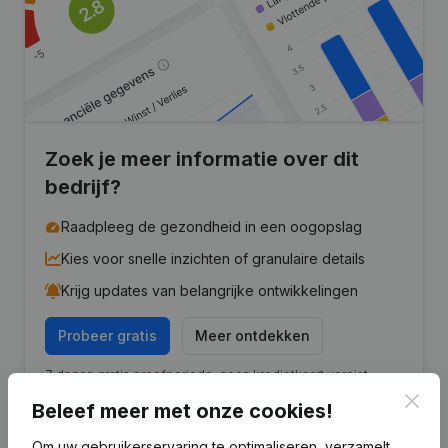
Zoek je meer informatie over dit
bedrijf?
Raadpleeg de gezondheid in een oogopslag
Kies voor snelle inzichten of granulaire details
Krijg updates van belangrijke ontwikkelingen
Probeer gratis
Meer ontdekken
7 dagen gratis proefperiode, geen kredietkaart vereist.
Clos
Beleef meer met onze cookies!
Om uw gebruikerservaring te optimaliseren, verzamelt