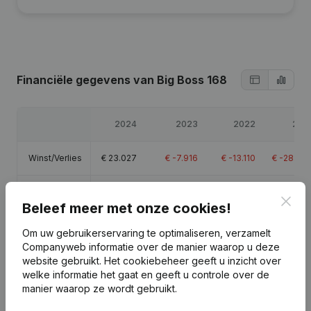
Financiële gegevens
van Big Boss 168
2024
2023
2022
202
Winst/Verlies
€
23.027
€
-7.916
€
-13.110
€
-28.90
Eigen
€
-81.622
€
-104.649
€
-96.733
€
-83.62
Clos
vermogen
Beleef meer met onze cookies!
Om uw gebruikerservaring te optimaliseren, verzamelt
Brutomarge
€
89.590
€
63.076
€
44.774
€
20.81
Companyweb informatie over de manier waarop u deze
website gebruikt.
Het cookiebeheer
geeft u inzicht over
Personeel
1,9
2
1,7
1,
welke informatie het gaat en geeft u controle over de
manier waarop ze wordt gebruikt.