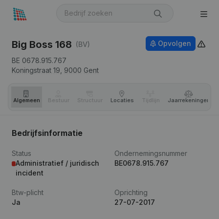
Big Boss 168
Opvolgen
(BV)
BE 0678.915.767
Koningstraat 19,
9000
Gent
Algemeen
Bestuur
Structuur
Locaties
Tijdlijn
Jaar­rekeningen
Bedrijfsinformatie
Status
Ondernemingsnummer
Administratief / juridisch
BE0678.915.767
incident
Btw-plicht
Oprichting
Ja
27-07-2017