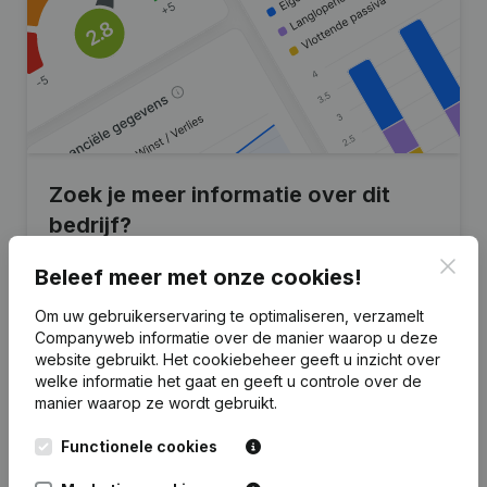
Zoek je meer informatie over dit
bedrijf?
Clos
Raadpleeg de gezondheid in een oogopslag
Beleef meer met onze cookies!
Kies voor snelle inzichten of granulaire details
Om uw gebruikerservaring te optimaliseren, verzamelt
Companyweb informatie over de manier waarop u deze
Krijg updates van belangrijke ontwikkelingen
website gebruikt.
Het cookiebeheer
geeft u inzicht over
welke informatie het gaat en geeft u controle over de
Probeer gratis
Meer ontdekken
manier waarop ze wordt gebruikt.
7 dagen gratis proefperiode, geen kredietkaart vereist.
Functionele cookies