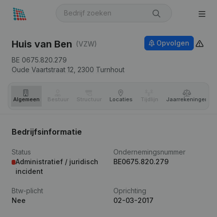
Huis van Ben
Opvolgen
(VZW)
BE 0675.820.279
Oude Vaartstraat 12,
2300
Turnhout
Algemeen
Bestuur
Structuur
Locaties
Tijdlijn
Jaar­rekeningen
Bedrijfsinformatie
Status
Ondernemingsnummer
Administratief / juridisch
BE0675.820.279
incident
Btw-plicht
Oprichting
Nee
02-03-2017