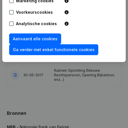
Marketing cookies
Voorkeurscookies
Publicaties
van Huis van Ben
Analytische cookies
Datum
Publicatie
Aanvaard alle cookies
Ga verder met enkel functionele cookies
Maatschappelijke Zetel -
28-08-2018
Ontslagnemingen - Benoemingen
Rubriek Oprichting (Nieuwe
30-05-2017
Rechtspersoon, Opening Bijkantoor,
enz...)
Bronnen
NBB
- Nationale Bank van België