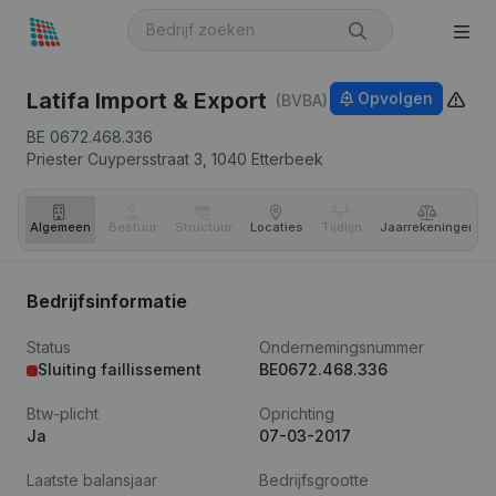
Latifa Import & Export
Opvolgen
(BVBA)
BE 0672.468.336
Priester Cuypersstraat 3,
1040
Etterbeek
Algemeen
Bestuur
Structuur
Locaties
Tijdlijn
Jaar­rekeningen
Bedrijfsinformatie
Status
Ondernemingsnummer
Sluiting faillissement
BE0672.468.336
Btw-plicht
Oprichting
Ja
07-03-2017
Laatste balansjaar
Bedrijfsgrootte