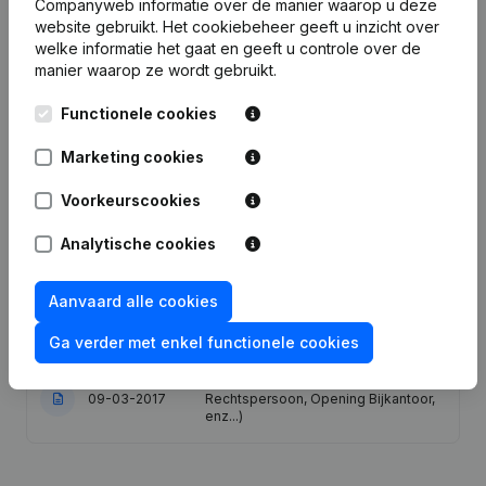
Companyweb informatie over de manier waarop u deze
website gebruikt.
Het cookiebeheer
geeft u inzicht over
Datum
Publicatie
welke informatie het gaat en geeft u controle over de
manier waarop ze wordt gebruikt.
18-05-2021
Maatschappelijke Zetel
Functionele cookies
Maatschappelijke Zetel -
Marketing cookies
16-11-2020
Ontslagnemingen - Benoemingen -
Wijziging Juridische Vorm
Voorkeurscookies
Maatschappelijke Zetel - Adressen
Analytische cookies
29-01-2019
Anders Dan Maatschappelijke Zetel
Aanvaard alle cookies
Maatschappelijke Zetel - Adressen
19-04-2018
Anders Dan Maatschappelijke Zetel
Ga verder met enkel functionele cookies
Rubriek Oprichting (Nieuwe
09-03-2017
Rechtspersoon, Opening Bijkantoor,
enz...)