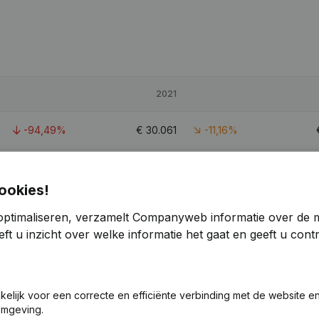
2021
-94,49%
€
30.061
-11,16%
3,28%
€
50.521
146,93%
ookies!
-74,4%
€
54.559
11,59%
optimaliseren, verzamelt Companyweb informatie over de 
ft u inzicht over welke informatie het gaat en geeft u con
akelijk voor een correcte en efficiënte verbinding met de website e
omgeving.