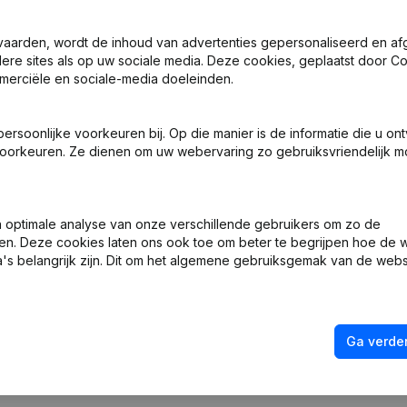
vaarden, wordt de inhoud van advertenties gepersonaliseerd en a
ndere sites als op uw sociale media. Deze cookies, geplaatst door
 Zetel
merciële en sociale-media doeleinden.
 Zetel
soonlijke voorkeuren bij. Op die manier is de informatie die u on
oorkeuren. Ze dienen om uw webervaring zo gebruiksvriendelijk mo
sche Vorm - Ontslagnemingen - Benoemingen
ng (Nieuwe Rechtspersoon, Opening Bijkantoor, enz...)
optimale analyse van onze verschillende gebruikers om zo de
en. Deze cookies laten ons ook toe om beter te begrijpen hoe de 
's belangrijk zijn. Dit om het algemene gebruiksgemak van de webs
Ga verder
Wat is het btw-nummer van Dit Solution?