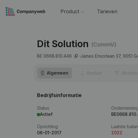
Product
Tarieven
Dit Solution
(CommV)
BE 0668.810.446
James Ensorlaan 37,
9051
G
Algemeen
Bestuur
Structuu
Bedrijfsinformatie
Status
Ondernemin
Actief
BE0668.810
Oprichting
Laatste balan
06-01-2017
2022