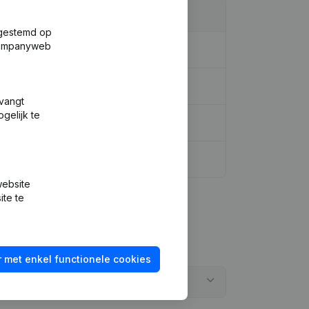
fgestemd op
 Companyweb
tvangt
gelijk te
website
ite te
 met enkel functionele cookies