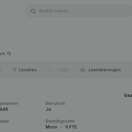
ent
r
Locaties
Tijdlijn
Jaar­rekeningen
Gez
gsnummer
Btw-plicht
.446
Ja
sjaar
Bedrijfsgrootte
Micro
0 FTE