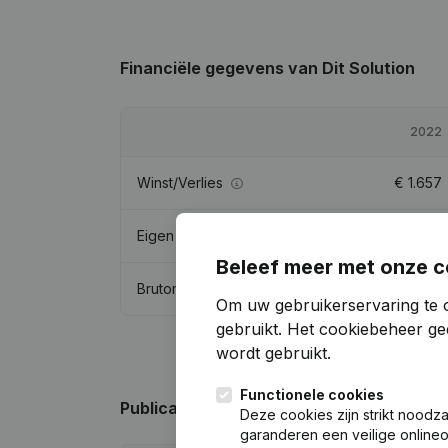
Financiële gegevens
van Dit Solution
2022
Winst/Verlies
€
1.657
Eigen vermogen
€
52.178
Beleef meer met onze c
Brutomarge
€
13.968
Om uw gebruikerservaring te 
gebruikt.
Het cookiebeheer
gee
wordt gebruikt.
Functionele cookies
Publicaties
van Dit Solution
Deze cookies zijn strikt noodz
garanderen een veilige online