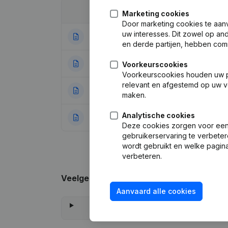
Datum
Publicatie
Marketing cookies
Door marketing cookies te aan
uw interesses. Dit zowel op a
05-06-2026
Maatschappelijke
en derde partijen, hebben com
13-08-2025
Maatschappelijke
Voorkeurscookies
Voorkeurscookies houden uw per
relevant en afgestemd op uw v
17-04-2023
Wijziging Juridi
maken.
Analytische cookies
10-01-2017
Rubriek Oprichti
Deze cookies zorgen voor een 
gebruikerservaring te verbeter
wordt gebruikt en welke pagina
verbeteren.
Veelgestelde vragen
Aanvaard alle cookies