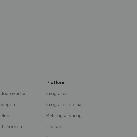
Platform
udepreventie
Integraties
dplegen
Integraties op maat
oeken
Betalingservaring
id checken
Contact