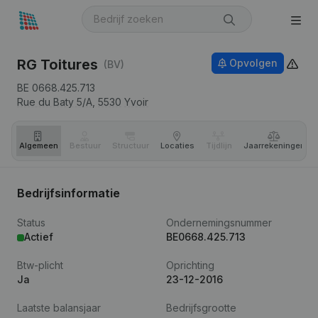
RG Toitures
Opvolgen
(BV)
BE 0668.425.713
Rue du Baty 5/A,
5530
Yvoir
Algemeen
Bestuur
Structuur
Locaties
Tijdlijn
Jaar­rekeningen
Bedrijfsinformatie
Status
Ondernemingsnummer
Actief
BE0668.425.713
Btw-plicht
Oprichting
Ja
23-12-2016
Laatste balansjaar
Bedrijfsgrootte