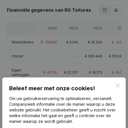
Financiële gegevens
van RG Toitures
2024
2023
2022
2021
Winst/Verlies
€
-25.692
€
3.144
€
25.200
€
-2.093
Omzet
-
-
€
309.440
€
253.984
Eigen
€
-5.176
€
22.317
€
19.173
€
-6.027
vermogen
Clos
Beleef meer met onze cookies!
Brutomarge
€
21.276
€
41.737
€
49.398
€
15.924
Om uw gebruikerservaring te optimaliseren, verzamelt
Personeel
2
1,2
1
Companyweb informatie over de manier waarop u deze
website gebruikt.
Het cookiebeheer
geeft u inzicht over
welke informatie het gaat en geeft u controle over de
manier waarop ze wordt gebruikt.