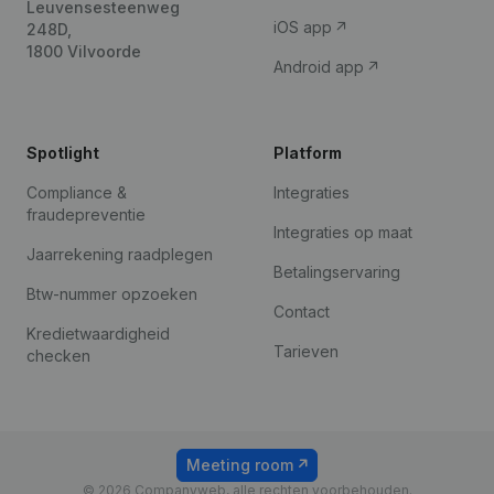
Leuvensesteenweg
iOS app
248D,
1800 Vilvoorde
Android app
Spotlight
Platform
Compliance &
Integraties
fraudepreventie
Integraties op maat
Jaarrekening raadplegen
Betalingservaring
Btw-nummer opzoeken
Contact
Kredietwaardigheid
Tarieven
checken
Meeting room
© 2026 Companyweb, alle rechten voorbehouden.