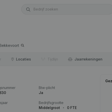
Bekkevoort
r
Locaties
Tijdlijn
Jaar­rekeningen
Gez
gsnummer
Btw-plicht
.830
Ja
sjaar
Bedrijfsgrootte
Middelgroot
0 FTE