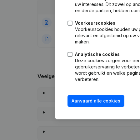
uw interesses. Dit zowel op a
Datum
Publicatie
en derde partijen, hebben com
13-10-2022
Wijziging Juridi
Voorkeurscookies
Voorkeurscookies houden uw per
relevant en afgestemd op uw v
27-12-2016
Rubriek Oprichti
maken.
Analytische cookies
Deze cookies zorgen voor een 
gebruikerservaring te verbeter
wordt gebruikt en welke pagina
Veelgestelde vragen
verbeteren.
Aanvaard alle cookies