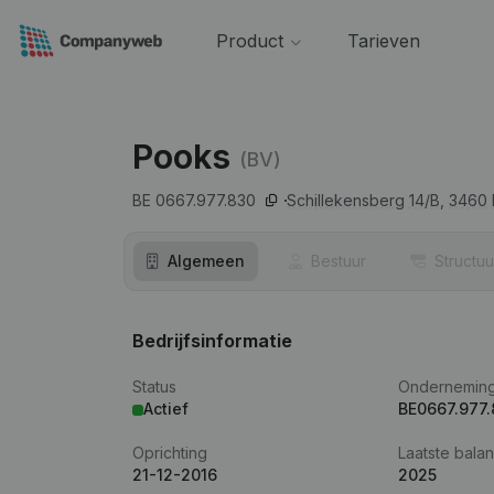
Product
Tarieven
Pooks
(BV)
BE 0667.977.830
Schillekensberg 14/B,
3460
Algemeen
Bestuur
Structuu
Bedrijfsinformatie
Status
Ondernemin
Actief
BE0667.977
Oprichting
Laatste balan
21-12-2016
2025