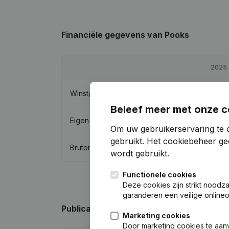
Financiële gegevens
van Pooks
2025
Winst/Verlies
€
107.015
Beleef meer met onze c
Eigen vermogen
€
2.178.331
Om uw gebruikerservaring te 
gebruikt.
Het cookiebeheer
gee
Brutomarge
€
49.063
wordt gebruikt.
Functionele cookies
Deze cookies zijn strikt noodz
garanderen een veilige online
Publicaties
van Pooks
Marketing cookies
Door marketing cookies te aan