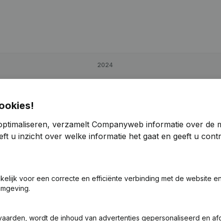
2024
3,63%
€
103.264
42,44%
€
ookies!
0,32%
€
2.171.316
2,03%
€
2.1
optimaliseren, verzamelt Companyweb informatie over de 
ft u inzicht over welke informatie het gaat en geeft u con
9,75%
€
44.702
315,76%
€
akelijk voor een correcte en efficiënte verbinding met de website e
omgeving.
vaarden, wordt de inhoud van advertenties gepersonaliseerd en a