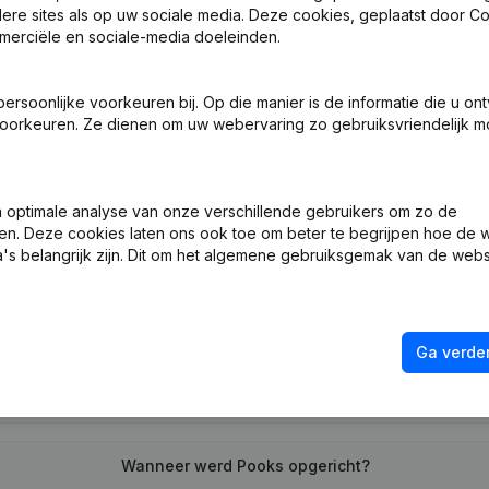
ndere sites als op uw sociale media. Deze cookies, geplaatst door
merciële en sociale-media doeleinden.
sche Vorm - Ontslagnemingen - Benoemingen
soonlijke voorkeuren bij. Op die manier is de informatie die u on
oorkeuren. Ze dienen om uw webervaring zo gebruiksvriendelijk mo
ng (Nieuwe Rechtspersoon, Opening Bijkantoor, enz...)
optimale analyse van onze verschillende gebruikers om zo de
en. Deze cookies laten ons ook toe om beter te begrijpen hoe de 
's belangrijk zijn. Dit om het algemene gebruiksgemak van de webs
Wat is het btw-nummer van Pooks?
Ga verder
Wat is het PEPPOL ID van Pooks?
Wanneer werd Pooks opgericht?