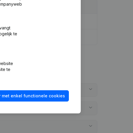
 Companyweb
tvangt
gelijk te
website
ite te
 met enkel functionele cookies