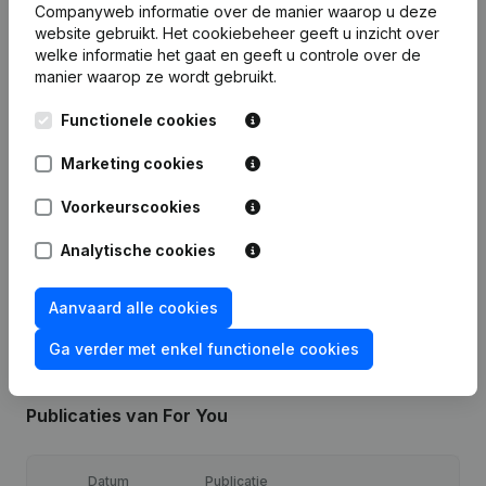
Companyweb informatie over de manier waarop u deze
website gebruikt.
Het cookiebeheer
geeft u inzicht over
welke informatie het gaat en geeft u controle over de
Financiële gegevens
van For You
manier waarop ze wordt gebruikt.
Functionele cookies
2017
Marketing cookies
Winst/Verlies
€
-2.406
Voorkeurscookies
Eigen vermogen
€
3.795
Analytische cookies
Brutomarge
€
-1.061
Aanvaard alle cookies
Ga verder met enkel functionele cookies
Publicaties
van For You
Datum
Publicatie