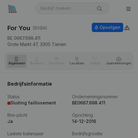
For You
Opvolgen
(BVBA)
BE 0667.698.411
Grote Markt 47,
3300
Tienen
Algemeen
Bestuur
Structuur
Locaties
Tijdlijn
Jaar­rekeningen
Bedrijfsinformatie
Status
Ondernemingsnummer
Sluiting faillissement
BE0667.698.411
Btw-plicht
Oprichting
Ja
14-12-2016
Laatste balansjaar
Bedrijfsgrootte